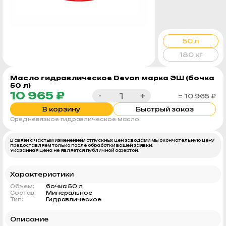
50 л
180 кг
Масло гидравлическое Devon марка ЭШ (бочка
50 л)
10 965 ₽
-
+
= 10 965 ₽
В корзину
Быстрый заказ
Средневязкое гидравлическое масло
В связи с частым изменением отпускных цен заводами мы окончательную цену
предоставляем только после обработки вашей заявки.
Указанная цена не является публичной офертой.
Характеристики
Объем:
бочка 50 л
Состав:
Минеральное
Тип:
Гидравлическое
Описание