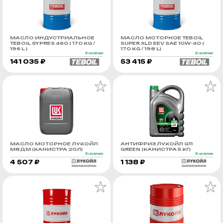
МАСЛО ИНДУСТРИАЛЬНОЕ
МАСЛО МОТОРНОЕ TEBOIL
TEBOIL SYPRES 460 ( 170 KG /
SUPER XLD EEV SAE 10W-40 (
196 L )
170 KG / 198 L)
В наличии
В наличии
141 035 ₽
53 415 ₽
МАСЛО МОТОРНОЕ ЛУКОЙЛ
АНТИФРИЗ ЛУКОЙЛ G11
М8ДМ (КАНИСТРА 20Л)
GREEN (КАНИСТРА 5 КГ)
В наличии
В наличии
4 507 ₽
1 138 ₽