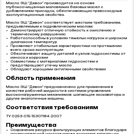
Масло ЭШ "Девон" производится на основе
глубокоочищенных маловязких базовых масел с
добавлением присадок, обеспечивающих превосходные
эксплуатационные свойства.
Масло ЭШ "Девон" соответствует жестким требованиям,
предъявляемым к гидравлическим маслам:
Демонстрируют отличную стойкость к окислению и
термическому разрушению
Работоспособны в условиях тяжелых нагрузок и широком
диапазоне температур
Проявляют стабильные характеристики на протяжении
всего срока эксплуатации
Обеспечивают защиту деталей и узлов гидросистемы от
износа и коррозии
Совместимы с материалами гидросистем и
предотвращают утечку масла
Обладают хорошими антипенными свойствами
Область применения
Масло ЭШ "Девон" предназначено для применения в
качестве рабочей жидкости в системах управления
высоконагруженных механизмов: шагающие экскаваторы и
другие аналогичные машины.
Соответствия требованиям
ТУ 0253-015-15301184-2007
Преимущества
Сохранение ресурса фильтрующих элементов благодаря
исключительной чистоте масел экономит затраты на