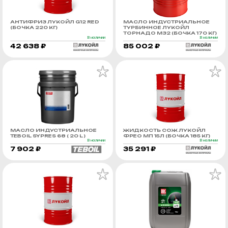
АНТИФРИЗ ЛУКОЙЛ G12 RED
МАСЛО ИНДУСТРИАЛЬНОЕ
(БОЧКА 220 КГ)
ТУРБИННОЕ ЛУКОЙЛ
ТОРНАДО М32 (БОЧКА 170 КГ)
В наличии
В наличии
42 638 ₽
85 002 ₽
МАСЛО ИНДУСТРИАЛЬНОЕ
ЖИДКОСТЬ СОЖ ЛУКОЙЛ
TEBOIL SYPRES 68 ( 20 L )
ФРЕО МП 15Л (БОЧКА 185 КГ)
В наличии
В наличии
7 902 ₽
35 291 ₽