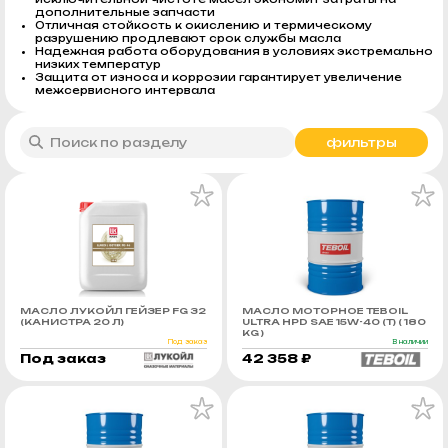
дополнительные запчасти
Отличная стойкость к окислению и термическому
разрушению продлевают срок службы масла
Надежная работа оборудования в условиях экстремально
низких температур
Защита от износа и коррозии гарантирует увеличение
межсервисного интервала
фильтры
МАСЛО ЛУКОЙЛ ГЕЙЗЕР FG 32
МАСЛО МОТОРНОЕ TEBOIL
(КАНИСТРА 20 Л)
ULTRA HPD SAE 15W-40 (Т) ( 180
KG )
Под заказ
В наличии
Под заказ
42 358 ₽