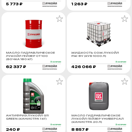
5 773 ₽
1 263 ₽
МАСЛО ГИДРАВЛИЧЕСКОЕ
ЖИДКОСТЬ СОЖ ЛУКОЙЛ
ЛУКОЙЛ ГЕЙЗЕР СТ 100
РЖ-8У (КУБ 1000 Л)
(БОЧКА 180 КГ)
В наличии
В наличии
62 337 ₽
426 066 ₽
АНТИФРИЗ ЛУКОЙЛ G11
МАСЛО ГИДРАВЛИЧЕСКОЕ
GREEN (КАНИСТРА 1 КГ)
ЛУКОЙЛ ГЕЙЗЕР УНИВЕРСАЛ
(КАНИСТРА 20 Л)
В наличии
В наличии
240 ₽
8 857 ₽