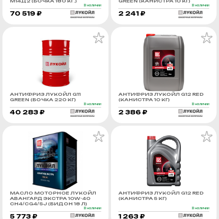
М14Д2 (БОЧКА 180 КГ.)
GREEN (КАНИСТРА 10 КГ)
В наличии
В наличии
70 519 ₽
2 241 ₽
АНТИФРИЗ ЛУКОЙЛ G11
АНТИФРИЗ ЛУКОЙЛ G12 RED
GREEN (БОЧКА 220 КГ)
(КАНИСТРА 10 КГ)
В наличии
В наличии
40 283 ₽
2 386 ₽
МАСЛО МОТОРНОЕ ЛУКОЙЛ
АНТИФРИЗ ЛУКОЙЛ G12 RED
АВАНГАРД ЭКСТРА 10W-40
(КАНИСТРА 5 КГ)
CH4/CG4/SJ (БИДОН 18 Л)
В наличии
В наличии
5 773 ₽
1 263 ₽