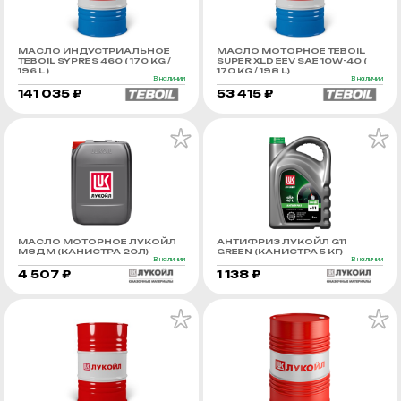
МАСЛО ИНДУСТРИАЛЬНОЕ
МАСЛО МОТОРНОЕ TEBOIL
TEBOIL SYPRES 460 ( 170 KG /
SUPER XLD EEV SAE 10W-40 (
196 L )
170 KG / 198 L)
В наличии
В наличии
141 035 ₽
53 415 ₽
МАСЛО МОТОРНОЕ ЛУКОЙЛ
АНТИФРИЗ ЛУКОЙЛ G11
М8ДМ (КАНИСТРА 20Л)
GREEN (КАНИСТРА 5 КГ)
В наличии
В наличии
4 507 ₽
1 138 ₽