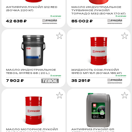
АНТИФРИЗ ЛУКОЙЛ G12 RED
МАСЛО ИНДУСТРИАЛЬНОЕ
(БОЧКА 220 КГ)
ТУРБИННОЕ ЛУКОЙЛ
ТОРНАДО М32 (БОЧКА 170 КГ)
В наличии
В наличии
42 638 ₽
85 002 ₽
МАСЛО ИНДУСТРИАЛЬНОЕ
ЖИДКОСТЬ СОЖ ЛУКОЙЛ
TEBOIL SYPRES 68 ( 20 L )
ФРЕО МП 15Л (БОЧКА 185 КГ)
В наличии
В наличии
7 902 ₽
35 291 ₽
МАСЛО МОТОРНОЕ ЛУКОЙЛ
АНТИФРИЗ ЛУКОЙЛ G11