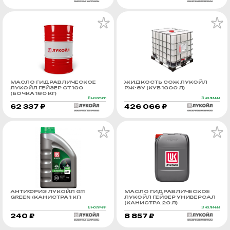
МАСЛО ГИДРАВЛИЧЕСКОЕ
ЖИДКОСТЬ СОЖ ЛУКОЙЛ
ЛУКОЙЛ ГЕЙЗЕР СТ 100
РЖ-8У (КУБ 1000 Л)
(БОЧКА 180 КГ)
В наличии
В наличии
62 337 ₽
426 066 ₽
АНТИФРИЗ ЛУКОЙЛ G11
МАСЛО ГИДРАВЛИЧЕСКОЕ
GREEN (КАНИСТРА 1 КГ)
ЛУКОЙЛ ГЕЙЗЕР УНИВЕРСАЛ
(КАНИСТРА 20 Л)
В наличии
В наличии
240 ₽
8 857 ₽