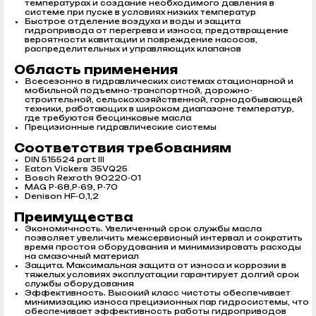
температурах и создание необходимого давления в
системе при пуске в условиях низких температур
Быстрое отделение воздуха и воды и защита
гидропривода от перегрева и износа, предотвращение
вероятности кавитации и повреждение насосов,
распределительных и управляющих клапанов
Область применения
Всесезонно в гидравлических системах стационарной и
мобильной подъемно-транспортной, дорожно-
строительной, сельскохозяйственной, горнодобывающей
техники, работающих в широком диапазоне температур,
где требуются бесцинковые масла
Прецизионные гидравлические системы
Соответствия требованиям
DIN 515524 part III
Eaton Vickers 35VQ25
Bosch Rexroth 90220-01
MAG P-68,P-69, P-70
Denison HF-0,1,2
Преимущества
Экономичность. Увеличенный срок службы масла
позволяет увеличить межсервисный интервал и сократить
время простоя оборудования и минимизировать расходы
на смазочный материал
Защита. Максимальная защита от износа и коррозии в
тяжелых условиях эксплуатации гарантирует долгий срок
службы оборудования
Эффективность. Высокий класс чистоты обеспечивает
минимизацию износа прецизионных пар гидросистемы, что
обеспечивает эффективность работы гидроприводов