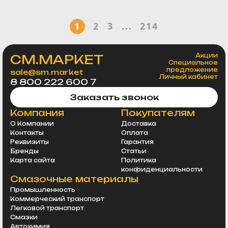
1
2
3
...
214
СМ.МАРКЕТ
Акции
Специальное
предложение
sale@sm.market
Личный кабинет
8 800 222 600 7
Заказать звонок
Компания
Покупателям
О Компании
Доставка
Контакты
Оплата
Реквизиты
Гарантия
Бренды
Статьи
Карта сайта
Политика
конфиденциальности
Смазочные материалы
Промышленность
Коммерческий транспорт
Легковой транспорт
Смазки
Автохимия