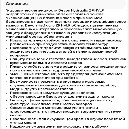
Описание
Гидравлические жидкости Devon Hydraulic ZF HVLP
разработаны по уникальной технологии на основе
высокоочищенных базовых масел с применением
бесцинкового пакета импортных присадок и модификаторов
вязкости. Devon Hydraulic ZF HVLP обладают увеличенным
межсервисным интервалом и обеспечивают максимальную
защиту оборудования в тяжелых условиях эксплуатации.
Уникальный состав обеспечивает:
Исключительную стойкость к окислению и термическому
разложению при воздействии высоких температур
Превосходную гидролитическую стабильность масла и
защиту металлических деталей от электрохимической
коррозии
Защиту от износа ответственных деталей насоса, таких как
кулачковые кольца и лопасти насоса
Плавную работу системы и защиту от износа прецизионных
пар и сервоклапанов гидравлической системы
Уменьшение отложений, что предотвращает «залипание»
клапанов и золотников при работе
Возможность применять в системах с насосами,
плунжерами и опорными дисками из сплавов серебра,
меди и других цветных металлов
Превосходные деэмульгирующие свойства,
обеспечивающие быстрое отделение воды от масла
Высокую фильтруемость, обеспечивающую чистоту
фильтрующих элементов и малых зазоров
Совместимость с материалами уплотнений и
эластомерами, что предотвращает загрязнения и утечки
масла
Безопасность для окружающей среды в случае вероятной
утечки масла
Надежное смазывание при максимальных рабочих