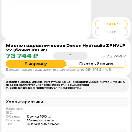
180 кг
20 л
Масло гидравлическое Devon Hydraulic ZF HVLP
22 (бочка 180 кг)
73 744 ₽
-
+
= 73 744 ₽
В корзину
Быстрый заказ
Бесцинковые гидравлические масла по DIN 51524 ч. III
В связи с частым изменением отпускных цен заводами мы окончательную цену
предоставляем только после обработки вашей заявки.
Указанная цена не является публичной офертой.
Характеристики
Вязкость
ISO:
Объем:
бочка 180 кг
Состав:
Минеральное
Тип:
Гидравлическое