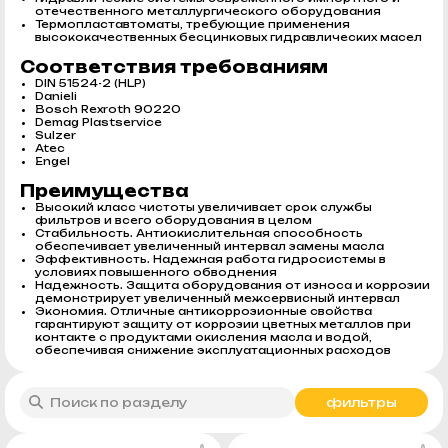
отечественного металлургического оборудования
Термопластавтоматы, требующие применения
высококачественных бесцинковых гидравлических масел
Соответствия требованиям
DIN 51524-2 (HLP)
Danieli
Bosch Rexroth 90220
Demag Plastservice
Sulzer
Atec
Engel
Преимущества
Высокий класс чистоты увеличивает срок службы
фильтров и всего оборудования в целом
Стабильность. Антиокислительная способность
обеспечивает увеличенный интервал замены масла
Эффективность. Надежная работа гидросистемы в
условиях повышенного обводнения
Надежность. Защита оборудования от износа и коррозии
демонстрирует увеличенный межсервисный интервал
Экономия. Отличные антикоррозионные свойства
гарантируют защиту от коррозии цветных металлов при
контакте с продуктами окисления масла и водой,
обеспечивая снижение эксплуатационных расходов
фильтры