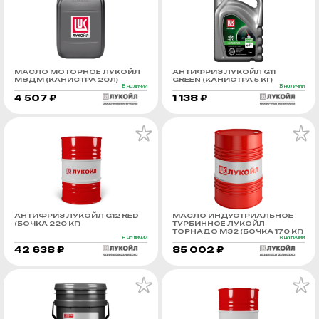
МАСЛО МОТОРНОЕ ЛУКОЙЛ
АНТИФРИЗ ЛУКОЙЛ G11
М8ДМ (КАНИСТРА 20Л)
GREEN (КАНИСТРА 5 КГ)
В наличии
В наличии
4 507 ₽
1 138 ₽
АНТИФРИЗ ЛУКОЙЛ G12 RED
МАСЛО ИНДУСТРИАЛЬНОЕ
(БОЧКА 220 КГ)
ТУРБИННОЕ ЛУКОЙЛ
ТОРНАДО М32 (БОЧКА 170 КГ)
В наличии
В наличии
42 638 ₽
85 002 ₽