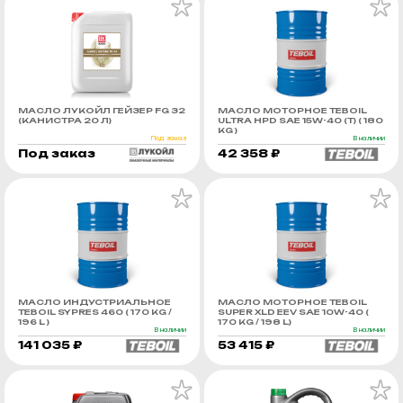
МАСЛО ЛУКОЙЛ ГЕЙЗЕР FG 32
МАСЛО МОТОРНОЕ TEBOIL
(КАНИСТРА 20 Л)
ULTRA HPD SAE 15W-40 (Т) ( 180
KG )
Под заказ
В наличии
Под заказ
42 358 ₽
МАСЛО ИНДУСТРИАЛЬНОЕ
МАСЛО МОТОРНОЕ TEBOIL
TEBOIL SYPRES 460 ( 170 KG /
SUPER XLD EEV SAE 10W-40 (
196 L )
170 KG / 198 L)
В наличии
В наличии
141 035 ₽
53 415 ₽