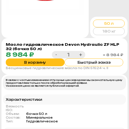
50 л
180 кг
Масло гидравлическое Devon Hydraulic ZF HLP
32 (бочка 50 л)
8 984 ₽
-
+
= 8 984 ₽
В корзину
Быстрый заказ
Бесцинковые гидравлические масла по DIN 51524 ч. II
В связи с частым изменением отпускных цен заводами мы окончательную цену
предоставляем только после обработки вашей заявки.
Указанная цена не является публичной офертой.
Характеристики
Вязкость
ISO:
Объем:
бочка 50 л
Состав:
Минеральное
Тип:
Гидравлическое