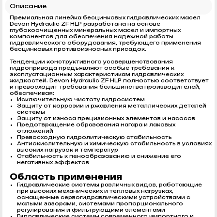
Описание
Премиальная линейка бесцинковых гидравлических масел
Devon Hydraulic ZF HLP разработана на основе
глубокоочищенных минеральных масел и импортных
компонентов для обеспечения надежной работы
гидравлического оборудования, требующего применения
бесцинковых противоизносных присадок.
Тенденции конструктивного усовершенствования
гидропривода предъявляют особые требования к
эксплуатационным характеристикам гидравлических
жидкостей. Devon Hydraulic ZF HLP полностью соответствует
и превосходит требования большинства производителей,
обеспечивая:
Исключительную чистоту гидросистем
Защиту от коррозии и ржавления металлических деталей
системы
Защиту от износа прецизионных элементов и насосов
Предотвращение образования нагара и лаковых
отложений
Превосходную гидролитическую стабильность
Антиокислительную и химическую стабильность в условиях
высоких нагрузок и температур
Стабильность к пенообразованию и снижение его
негативных эффектов
Область применения
Гидравлические системы различных видов, работающие
при высоких механических и тепловых нагрузках,
оснащенные сервогидравлическими устройствами с
малыми зазорами, системами пропорционального
регулирования и фильтрующими элементами
Гидравлические системы современного импортного и