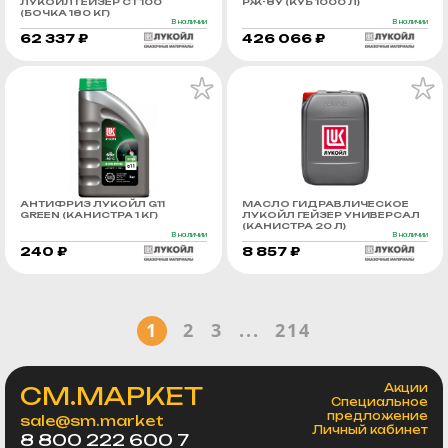
ЛУКОЙЛ ГЕЙЗЕР СТ 100
РЖ-8У (КУБ 1000 Л)
(БОЧКА 180 КГ)
В наличии
В наличии
62 337 ₽
426 066 ₽
АНТИФРИЗ ЛУКОЙЛ G11
МАСЛО ГИДРАВЛИЧЕСКОЕ
GREEN (КАНИСТРА 1 КГ)
ЛУКОЙЛ ГЕЙЗЕР УНИВЕРСАЛ
(КАНИСТРА 20 Л)
В наличии
В наличии
240 ₽
8 857 ₽
1
2
3
...
214
СМ.МАРКЕТ
Акции
Специальное
предложение
sale@sm.market
Личный кабинет
8 800 222 600 7