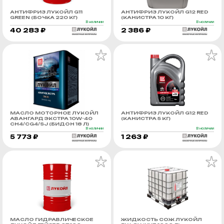
АНТИФРИЗ ЛУКОЙЛ G11
АНТИФРИЗ ЛУКОЙЛ G12 RED
GREEN (БОЧКА 220 КГ)
(КАНИСТРА 10 КГ)
В наличии
В наличии
40 283 ₽
2 386 ₽
МАСЛО МОТОРНОЕ ЛУКОЙЛ
АНТИФРИЗ ЛУКОЙЛ G12 RED
АВАНГАРД ЭКСТРА 10W-40
(КАНИСТРА 5 КГ)
CH4/CG4/SJ (БИДОН 18 Л)
В наличии
В наличии
5 773 ₽
1 263 ₽
МАСЛО ГИДРАВЛИЧЕСКОЕ
ЖИДКОСТЬ СОЖ ЛУКОЙЛ