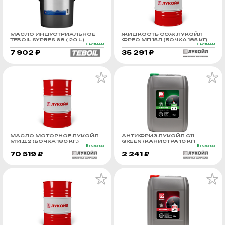
МАСЛО ИНДУСТРИАЛЬНОЕ
ЖИДКОСТЬ СОЖ ЛУКОЙЛ
TEBOIL SYPRES 68 ( 20 L )
ФРЕО МП 15Л (БОЧКА 185 КГ)
В наличии
В наличии
7 902 ₽
35 291 ₽
МАСЛО МОТОРНОЕ ЛУКОЙЛ
АНТИФРИЗ ЛУКОЙЛ G11
М14Д2 (БОЧКА 180 КГ.)
GREEN (КАНИСТРА 10 КГ)
В наличии
В наличии
70 519 ₽
2 241 ₽