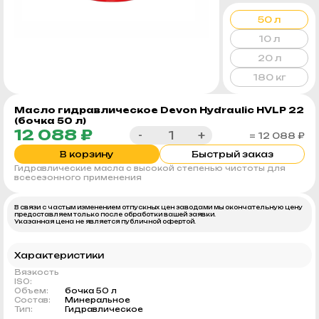
50 л
10 л
20 л
180 кг
Масло гидравлическое Devon Hydraulic HVLP 22
(бочка 50 л)
12 088 ₽
-
+
= 12 088 ₽
В корзину
Быстрый заказ
Гидравлические масла с высокой степенью чистоты для
всесезонного применения
В связи с частым изменением отпускных цен заводами мы окончательную цену
предоставляем только после обработки вашей заявки.
Указанная цена не является публичной офертой.
Характеристики
Вязкость
ISO:
Объем:
бочка 50 л
Состав:
Минеральное
Тип:
Гидравлическое