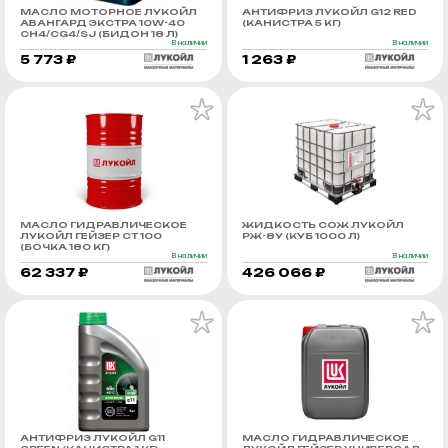
МАСЛО МОТОРНОЕ ЛУКОЙЛ
АНТИФРИЗ ЛУКОЙЛ G12 RED
АВАНГАРД ЭКСТРА 10W-40
(КАНИСТРА 5 КГ)
CH4/CG4/SJ (БИДОН 18 Л)
В наличии
В наличии
5 773 ₽
1 263 ₽
МАСЛО ГИДРАВЛИЧЕСКОЕ
ЖИДКОСТЬ СОЖ ЛУКОЙЛ
ЛУКОЙЛ ГЕЙЗЕР СТ 100
РЖ-8У (КУБ 1000 Л)
(БОЧКА 180 КГ)
В наличии
В наличии
62 337 ₽
426 066 ₽
АНТИФРИЗ ЛУКОЙЛ G11
МАСЛО ГИДРАВЛИЧЕСКОЕ