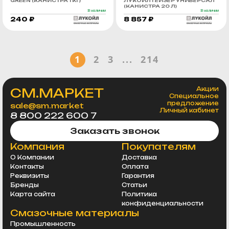
GREEN (КАНИСТРА 1 КГ)
ЛУКОЙЛ ГЕЙЗЕР УНИВЕРСАЛ
(КАНИСТРА 20 Л)
В наличии
В наличии
240 ₽
8 857 ₽
1
2
3
...
214
СМ.МАРКЕТ
Акции
Специальное
предложение
sale@sm.market
Личный кабинет
8 800 222 600 7
Заказать звонок
Компания
Покупателям
О Компании
Доставка
Контакты
Оплата
Реквизиты
Гарантия
Бренды
Статьи
Карта сайта
Политика
конфиденциальности
Смазочные материалы
Промышленность