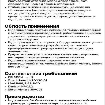
противостоят старению масла и предотвращают
образование шлама и лаковых отложений
Стабильные антипенные и деаэрирующие свойства
обеспечивают быстрое отделение воздуха и воды и
защищают гидропривод от перегрева и износа,
предотвращают кавитацию и повреждение элементов
гидросистемы
Область применения
Гидравлические системы мобильной техники иностранных
и отечественных производителей, работающие в широком
диапазоне температур при высоких механических и
тепловых нагрузках
Гидроприводы стационарного оборудования, оснащенные
сервогидравлическими устройствами, системами
пропорционального регулирования и фильтрующими
элементами
Предназначены для применения в лопастных, поршневых,
шестеренчатых и аксиально-поршневых насосах
Гидравлические насосы широкого спектра
производителей, в том числе Denison, Eaton Vickers, Bosch
Rexroth и.т.д.
Соответствия требованиям
DIN 51524 part III
Bosch Rexroth 90220-01
MAG P-68, P-69, P-70
Denison HF-0,1,2
Eaton Vickers 35VQ25
Преимущества
Надежность. Стабильные антиокислительные свойства
гарантируют увеличение интервала замены масла