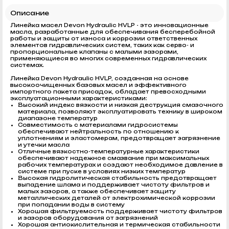
Описание
Линейка масел Devon Hydraulic HVLP - это инновационные
масла, разработанные для обеспечивания бесперебойной
работы и защиты от износа и коррозии ответственных
элементов гидравлических систем, таких как серво- и
пропорциональные клапаны с малыми зазорами,
применяющиеся во многих современных гидравлических
системах.
Линейка Devon Hydraulic HVLP, созданная на основе
высокоочищенных базовых масел и эффективного
импортного пакета присадок, обладает превосходными
эксплуатационными характеристиками:
Высокий индекс вязкости и низкая деструкция смазочного
материала, позволяют эксплуатировать технику в широком
диапазоне температур
Совместимость с материалами гидросистемы
обеспечивают нейтральность по отношению к
уплотнениям и эластомерам, предотвращает загрязнение
и утечки масла
Отличные вязкостно-температурные характеристики
обеспечивают надежное смазвание при максимальных
рабочих температурах и создают необходимое давление в
системе при пуске в условиях низких температур
Высокая гидролитическая стабильность предотвращает
выпадение шлама и поддерживает чистоту фильтров и
малых зазоров, а также обеспечивает защиту
металлических деталей от электрохимической коррозии
при попадании воды в систему
Хорошая фильтруемость поддерживает чистоту фильтров
и зазоров оборудования от загрязнений
Хорошая антиокислительная и термическая стабильности