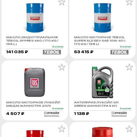
МАСЛО ИНДУСТРИАЛЬНОЕ
МАСЛО МОТОРНОЕ TEBOIL
TEBOIL SYPRES 460 ( 170 KG /
SUPER XLD EEV SAE 10W-40 (
196 L )
170 KG / 198 L)
В наличии
В наличии
141 035 ₽
53 415 ₽
МАСЛО МОТОРНОЕ ЛУКОЙЛ
АНТИФРИЗ ЛУКОЙЛ G11
М8ДМ (КАНИСТРА 20Л)
GREEN (КАНИСТРА 5 КГ)
В наличии
В наличии
4 507 ₽
1 138 ₽