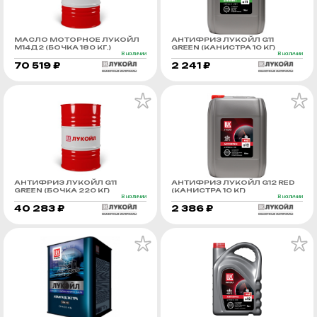
МАСЛО МОТОРНОЕ ЛУКОЙЛ
АНТИФРИЗ ЛУКОЙЛ G11
М14Д2 (БОЧКА 180 КГ.)
GREEN (КАНИСТРА 10 КГ)
В наличии
В наличии
70 519 ₽
2 241 ₽
АНТИФРИЗ ЛУКОЙЛ G11
АНТИФРИЗ ЛУКОЙЛ G12 RED
GREEN (БОЧКА 220 КГ)
(КАНИСТРА 10 КГ)
В наличии
В наличии
40 283 ₽
2 386 ₽