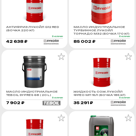
АНТИФРИЗ ЛУКОЙЛ G12 RED
МАСЛО ИНДУСТРИАЛЬНОЕ
(БОЧКА 220 КГ)
ТУРБИННОЕ ЛУКОЙЛ
ТОРНАДО М32 (БОЧКА 170 КГ)
В наличии
В наличии
42 638 ₽
85 002 ₽
МАСЛО ИНДУСТРИАЛЬНОЕ
ЖИДКОСТЬ СОЖ ЛУКОЙЛ
TEBOIL SYPRES 68 ( 20 L )
ФРЕО МП 15Л (БОЧКА 185 КГ)
В наличии
В наличии
7 902 ₽
35 291 ₽