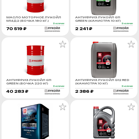
МАСЛО МОТОРНОЕ ЛУКОЙЛ
АНТИФРИЗ ЛУКОЙЛ G11
М14Д2 (БОЧКА 180 КГ.)
GREEN (КАНИСТРА 10 КГ)
В наличии
В наличии
70 519 ₽
2 241 ₽
АНТИФРИЗ ЛУКОЙЛ G11
АНТИФРИЗ ЛУКОЙЛ G12 RED
GREEN (БОЧКА 220 КГ)
(КАНИСТРА 10 КГ)
В наличии
В наличии
40 283 ₽
2 386 ₽