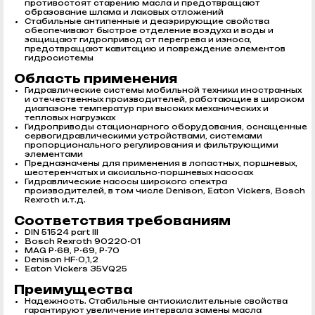
противостоят старению масла и предотвращают
образование шлама и лаковых отложений
Стабильные антипенные и деаэрирующие свойства
обеспечивают быстрое отделение воздуха и воды и
защищают гидропривод от перегрева и износа,
предотвращают кавитацию и повреждение элементов
гидросистемы
Область применения
Гидравлические системы мобильной техники иностранных
и отечественных производителей, работающие в широком
диапазоне температур при высоких механических и
тепловых нагрузках
Гидроприводы стационарного оборудования, оснащенные
сервогидравлическими устройствами, системами
пропорционального регулирования и фильтрующими
элементами
Предназначены для применения в лопастных, поршневых,
шестеренчатых и аксиально-поршневых насосах
Гидравлические насосы широкого спектра
производителей, в том числе Denison, Eaton Vickers, Bosch
Rexroth и.т.д.
Соответствия требованиям
DIN 51524 part III
Bosch Rexroth 90220-01
MAG P-68, P-69, P-70
Denison HF-0,1,2
Eaton Vickers 35VQ25
Преимущества
Надежность. Стабильные антиокислительные свойства
гарантируют увеличение интервала замены масла