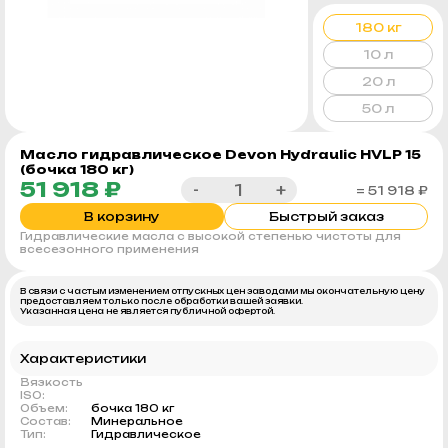
180 кг
10 л
20 л
50 л
Масло гидравлическое Devon Hydraulic HVLP 15
(бочка 180 кг)
51 918 ₽
-
+
= 51 918 ₽
В корзину
Быстрый заказ
Гидравлические масла с высокой степенью чистоты для
всесезонного применения
В связи с частым изменением отпускных цен заводами мы окончательную цену
предоставляем только после обработки вашей заявки.
Указанная цена не является публичной офертой.
Характеристики
Вязкость
ISO:
Объем:
бочка 180 кг
Состав:
Минеральное
Тип:
Гидравлическое