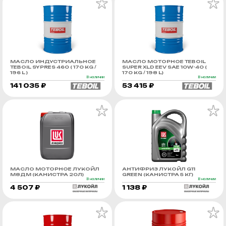
МАСЛО ИНДУСТРИАЛЬНОЕ
МАСЛО МОТОРНОЕ TEBOIL
TEBOIL SYPRES 460 ( 170 KG /
SUPER XLD EEV SAE 10W-40 (
196 L )
170 KG / 198 L)
В наличии
В наличии
141 035 ₽
53 415 ₽
МАСЛО МОТОРНОЕ ЛУКОЙЛ
АНТИФРИЗ ЛУКОЙЛ G11
М8ДМ (КАНИСТРА 20Л)
GREEN (КАНИСТРА 5 КГ)
В наличии
В наличии
4 507 ₽
1 138 ₽