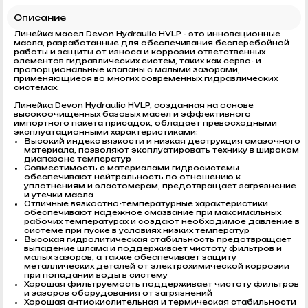
Описание
Линейка масел Devon Hydraulic HVLP - это инновационные
масла, разработанные для обеспечивания бесперебойной
работы и защиты от износа и коррозии ответственных
элементов гидравлических систем, таких как серво- и
пропорциональные клапаны с малыми зазорами,
применяющиеся во многих современных гидравлических
системах.
Линейка Devon Hydraulic HVLP, созданная на основе
высокоочищенных базовых масел и эффективного
импортного пакета присадок, обладает превосходными
эксплуатационными характеристиками:
Высокий индекс вязкости и низкая деструкция смазочного
материала, позволяют эксплуатировать технику в широком
диапазоне температур
Совместимость с материалами гидросистемы
обеспечивают нейтральность по отношению к
уплотнениям и эластомерам, предотвращает загрязнение
и утечки масла
Отличные вязкостно-температурные характеристики
обеспечивают надежное смазвание при максимальных
рабочих температурах и создают необходимое давление в
системе при пуске в условиях низких температур
Высокая гидролитическая стабильность предотвращает
выпадение шлама и поддерживает чистоту фильтров и
малых зазоров, а также обеспечивает защиту
металлических деталей от электрохимической коррозии
при попадании воды в систему
Хорошая фильтруемость поддерживает чистоту фильтров
и зазоров оборудования от загрязнений
Хорошая антиокислительная и термическая стабильности