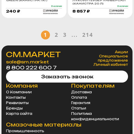
GREEN (КАНИСТРА 1 КГ)
ЛУКОЙЛ ГЕЙЗЕР УНИВЕРСАЛ
(КАНИСТРА 20 Л)
В наличии
В наличии
240 ₽
8 857 ₽
1
2
3
...
214
СМ.МАРКЕТ
Акции
Специальное
предложение
sale@sm.market
Личный кабинет
8 800 222 600 7
Заказать звонок
Компания
Покупателям
О Компании
Доставка
Контакты
Оплата
Реквизиты
Гарантия
Бренды
Статьи
Карта сайта
Политика
конфиденциальности
Смазочные материалы
Промышленность