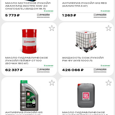
МАСЛО МОТОРНОЕ ЛУКОЙЛ
АНТИФРИЗ ЛУКОЙЛ G12 RED
АВАНГАРД ЭКСТРА 10W-40
(КАНИСТРА 5 КГ)
CH4/CG4/SJ (БИДОН 18 Л)
В наличии
В наличии
5 773 ₽
1 263 ₽
МАСЛО ГИДРАВЛИЧЕСКОЕ
ЖИДКОСТЬ СОЖ ЛУКОЙЛ
ЛУКОЙЛ ГЕЙЗЕР СТ 100
РЖ-8У (КУБ 1000 Л)
(БОЧКА 180 КГ)
В наличии
В наличии
62 337 ₽
426 066 ₽
АНТИФРИЗ ЛУКОЙЛ G11
МАСЛО ГИДРАВЛИЧЕСКОЕ