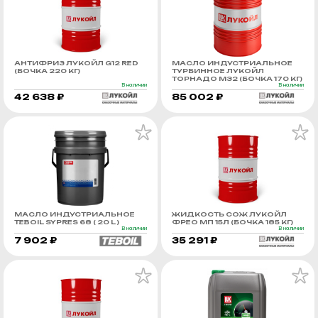
АНТИФРИЗ ЛУКОЙЛ G12 RED
МАСЛО ИНДУСТРИАЛЬНОЕ
(БОЧКА 220 КГ)
ТУРБИННОЕ ЛУКОЙЛ
ТОРНАДО М32 (БОЧКА 170 КГ)
В наличии
В наличии
42 638 ₽
85 002 ₽
МАСЛО ИНДУСТРИАЛЬНОЕ
ЖИДКОСТЬ СОЖ ЛУКОЙЛ
TEBOIL SYPRES 68 ( 20 L )
ФРЕО МП 15Л (БОЧКА 185 КГ)
В наличии
В наличии
7 902 ₽
35 291 ₽