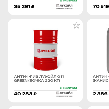
В наличии
35 291 ₽
70 519
АНТИФРИЗ ЛУКОЙЛ G11
АНТИФР
GREEN (БОЧКА 220 КГ)
(КАНИСТ
В наличии
40 283 ₽
2 386