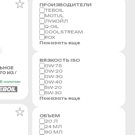
ПРОИЗВОДИТЕЛИ
TEBOIL
MOTUL
ЛУКОЙЛ
Q-OIL
COOLSTREAM
ROX
Показать еще
ВЯЗКОСТЬ ISO
0W-7.5
ЬНОЕ
0W-20
70 KG /
0W-30
0W-40
В наличии
5W-20
5W-30
Показать еще
ОБЪЕМ
20 Л
24 МЛ
90 МЛ