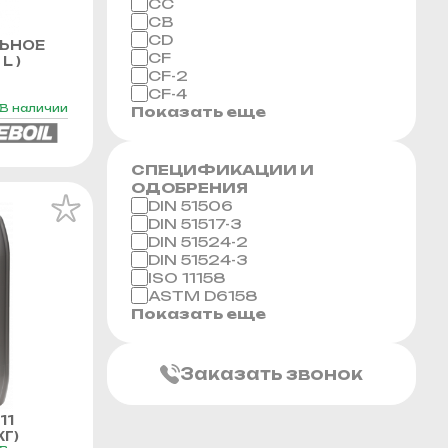
CC
CB
CD
ЬНОЕ
CF
L )
CF-2
CF-4
В наличии
Показать еще
СПЕЦИФИКАЦИИ И
ОДОБРЕНИЯ
DIN 51506
DIN 51517-3
DIN 51524-2
DIN 51524-3
ISO 11158
ASTM D6158
Показать еще
Заказать звонок
11
Г)