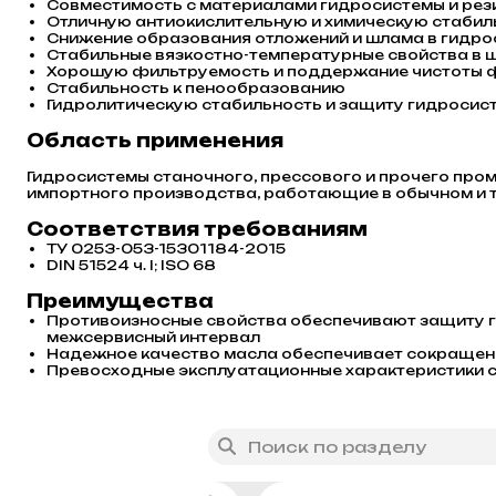
Совместимость с материалами гидросистемы и ре
Отличную антиокислительную и химическую стабил
Снижение образования отложений и шлама в гидро
Стабильные вязкостно-температурные свойства в 
Хорошую фильтруемость и поддержание чистоты 
Стабильность к пенообразованию
Гидролитическую стабильность и защиту гидросис
Область применения
Гидросистемы станочного, прессового и прочего про
импортного производства, работающие в обычном и 
Соответствия требованиям
ТУ 0253-053-15301184-2015
DIN 51524 ч. I; ISO 68
Преимущества
Противоизносные свойства обеспечивают защиту 
межсервисный интервал
Надежное качество масла обеспечивает сокращен
Превосходные эксплуатационные характеристики 