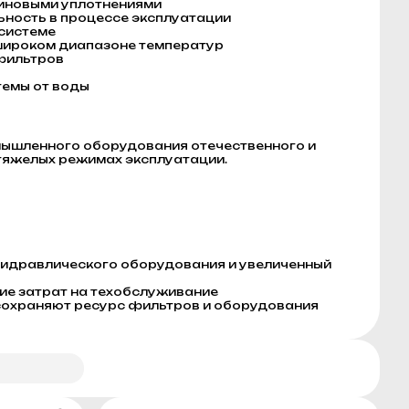
зиновыми уплотнениями
ьность в процессе эксплуатации
системе
широком диапазоне температур
фильтров
темы от воды
мышленного оборудования отечественного и
тяжелых режимах эксплуатации.
гидравлического оборудования и увеличенный
ие затрат на техобслуживание
сохраняют ресурс фильтров и оборудования