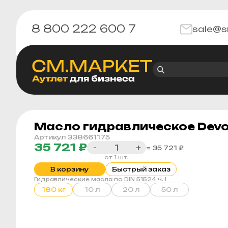
8 800 222 600 7
sale@s
Масло гидравлическое Devon 
Артикул 338661175
35 721 ₽
-
+
= 35 721 ₽
от 1 шт.
В корзину
Быстрый заказ
Гидравлические масла по DIN 51524 ч. I
180 кг
10 л
20 л
50 л