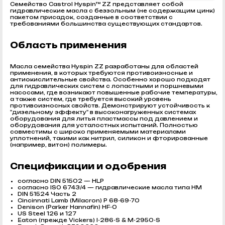
Семейство Castrol Hyspin™ ZZ представляет собой
гидравлические масла с беззольным (не содержащим цинк)
пакетом присадок, созданные в соответствии с
требованиями большинства существующих стандартов.
Область применения
Масла семейства Hyspin ZZ разработаны для областей
применения, в которых требуются противоизносные и
антиокислительные свойства. Особенно хорошо подходят
для гидравлических систем с лопастными и поршневыми
насосами, где возникают повышенные рабочие температуры,
а также систем, где требуется высокий уровень
противоизносных свойств. Демонстрируют устойчивость к
"дизельному эффекту" в высоконагруженных системах
оборудования для литья пластмассы под давлением и
оборудования для усталостных испытаний. Полностью
совместимы с широко применяемыми материалами
уплотнений, такими как нитрил, силикон и фторированные
(например, витон) полимеры.
Спецификации и одобрения
согласно DIN 51502 — HLP
согласно ISO 6743/4 — гидравлические масла типа HM
DIN 51524 Часть 2
Cincinnati Lamb (Milacron) P 68-69-70
Denison (Parker Hannafin) HF-0
US Steel 126 и 127
Eaton (прежде Vickers) I-286-S & M-2950-S