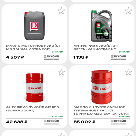
МАСЛО МОТОРНОЕ ЛУКОЙЛ
АНТИФРИЗ ЛУКОЙЛ G11
М8ДМ (КАНИСТРА 20Л)
GREEN (КАНИСТРА 5 КГ)
В наличии
В наличии
4 507 ₽
1 138 ₽
АНТИФРИЗ ЛУКОЙЛ G12 RED
МАСЛО ИНДУСТРИАЛЬНОЕ
(БОЧКА 220 КГ)
ТУРБИННОЕ ЛУКОЙЛ
ТОРНАДО М32 (БОЧКА 170 КГ)
В наличии
В наличии
42 638 ₽
85 002 ₽