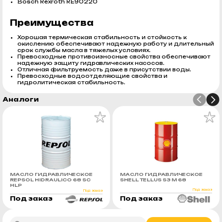
Bosch Rexroth RE90220
Преимущества
Хорошая термическая стабильность и стойкость к
окислению обеспечивают надежную работу и длительный
срок службы масла в тяжелых условиях.
Превосходные противоизносные свойства обеспечивают
надежную защиту гидравлических насосов.
Отличная фильтруемость даже в присутствии воды.
Превосходные водоотделяющие свойства и
гидролитическая стабильность.
Аналоги
МАСЛО ГИДРАВЛИЧЕСКОЕ
МАСЛО ГИДРАВЛИЧЕСКОЕ
REPSOL HIDRAULICO 68 SC
SHELL TELLUS S3 M 68
HLP
Под заказ
Под заказ
Под заказ
Под заказ