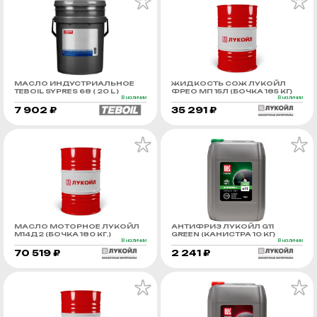
МАСЛО ИНДУСТРИАЛЬНОЕ
ЖИДКОСТЬ СОЖ ЛУКОЙЛ
TEBOIL SYPRES 68 ( 20 L )
ФРЕО МП 15Л (БОЧКА 185 КГ)
В наличии
В наличии
7 902 ₽
35 291 ₽
МАСЛО МОТОРНОЕ ЛУКОЙЛ
АНТИФРИЗ ЛУКОЙЛ G11
М14Д2 (БОЧКА 180 КГ.)
GREEN (КАНИСТРА 10 КГ)
В наличии
В наличии
70 519 ₽
2 241 ₽