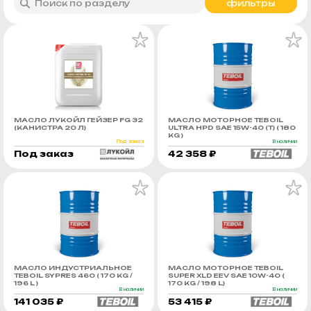
фильтры
МАСЛО ЛУКОЙЛ ГЕЙЗЕР FG 32
МАСЛО МОТОРНОЕ TEBOIL
(КАНИСТРА 20 Л)
ULTRA HPD SAE 15W-40 (Т) ( 180
KG )
Под заказ
В наличии
Под заказ
42 358 ₽
МАСЛО ИНДУСТРИАЛЬНОЕ
МАСЛО МОТОРНОЕ TEBOIL
TEBOIL SYPRES 460 ( 170 KG /
SUPER XLD EEV SAE 10W-40 (
196 L )
170 KG / 198 L)
В наличии
В наличии
141 035 ₽
53 415 ₽