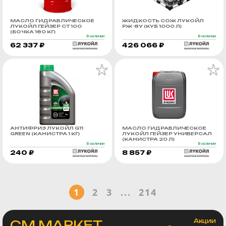
МАСЛО ГИДРАВЛИЧЕСКОЕ
ЖИДКОСТЬ СОЖ ЛУКОЙЛ
ЛУКОЙЛ ГЕЙЗЕР СТ 100
РЖ-8У (КУБ 1000 Л)
(БОЧКА 180 КГ)
В наличии
В наличии
62 337 ₽
426 066 ₽
АНТИФРИЗ ЛУКОЙЛ G11
МАСЛО ГИДРАВЛИЧЕСКОЕ
GREEN (КАНИСТРА 1 КГ)
ЛУКОЙЛ ГЕЙЗЕР УНИВЕРСАЛ
(КАНИСТРА 20 Л)
В наличии
В наличии
240 ₽
8 857 ₽
1
2
3
...
214
СМ.МАРКЕТ
Акции