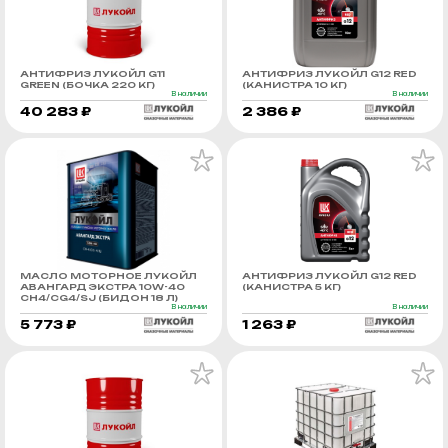
АНТИФРИЗ ЛУКОЙЛ G11
АНТИФРИЗ ЛУКОЙЛ G12 RED
GREEN (БОЧКА 220 КГ)
(КАНИСТРА 10 КГ)
В наличии
В наличии
40 283 ₽
2 386 ₽
МАСЛО МОТОРНОЕ ЛУКОЙЛ
АНТИФРИЗ ЛУКОЙЛ G12 RED
АВАНГАРД ЭКСТРА 10W-40
(КАНИСТРА 5 КГ)
CH4/CG4/SJ (БИДОН 18 Л)
В наличии
В наличии
5 773 ₽
1 263 ₽