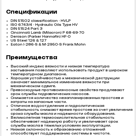
Спецификации
DIN 51502 classification - HVLP
ISO 6743/4 - Hydraulic Oils Type HV
DIN 51524 Part 3
Cincinnati Lamb (Milacron) P 68-69-70
Denison (Parker Hannafin) HF-0
US Steel 126 & 127
Eaton I-286-S & M-2950-S Frank Mohn
Преимущества
Высокий индекс вязкости и низкая температура
застывания позволяют использовать продукт в широком
температурном диапазоне.
Хорошая устойчивостью к механической деструкции
означает минимальное изменение вязкости при
механическом сдвиге.
Превосходные противоизносные свойства продлевают
срок службы гидравлических насосов.
Снижается количество незапланированных простоев и
затраты на запасные части.
Отличное водоотделение и гидролитическая
стабильность снижают время простоев за счет увеличения
срока службы масла и надежности оборудования.
Великолепная термоокислительная стабильность
обеспечивает надежную работу и увеличивает срок
службы масла в тяжелых условиях эксплуатации.
Низкая склонность к образованию отложений
способствует поддержанию системы в чистоте.