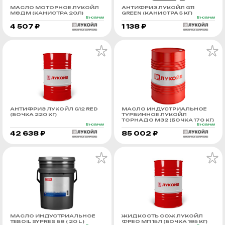
МАСЛО МОТОРНОЕ ЛУКОЙЛ
АНТИФРИЗ ЛУКОЙЛ G11
М8ДМ (КАНИСТРА 20Л)
GREEN (КАНИСТРА 5 КГ)
В наличии
В наличии
4 507 ₽
1 138 ₽
АНТИФРИЗ ЛУКОЙЛ G12 RED
МАСЛО ИНДУСТРИАЛЬНОЕ
(БОЧКА 220 КГ)
ТУРБИННОЕ ЛУКОЙЛ
ТОРНАДО М32 (БОЧКА 170 КГ)
В наличии
В наличии
42 638 ₽
85 002 ₽
МАСЛО ИНДУСТРИАЛЬНОЕ
ЖИДКОСТЬ СОЖ ЛУКОЙЛ
TEBOIL SYPRES 68 ( 20 L )
ФРЕО МП 15Л (БОЧКА 185 КГ)