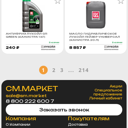
АНТИФРИЗ ЛУКОЙЛ G11
МАСЛО ГИДРАВЛИЧЕСКОЕ
GREEN (КАНИСТРА 1 КГ)
ЛУКОЙЛ ГЕЙЗЕР УНИВЕРСАЛ
(КАНИСТРА 20 Л)
В наличии
В наличии
240 ₽
8 857 ₽
1
2
3
...
214
СМ.МАРКЕТ
Акции
Специальное
предложение
sale@sm.market
Личный кабинет
8 800 222 600 7
Заказать звонок
Компания
Покупателям
О Компании
Доставка