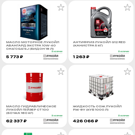
МАСЛО МОТОРНОЕ ЛУКОЙЛ
АНТИФРИЗ ЛУКОЙЛ G12 RED
АВАНГАРД ЭКСТРА 10W-40
(КАНИСТРА 5 КГ)
CH4/CG4/SJ (БИДОН 18 Л)
В наличии
В наличии
5 773 ₽
1 263 ₽
МАСЛО ГИДРАВЛИЧЕСКОЕ
ЖИДКОСТЬ СОЖ ЛУКОЙЛ
ЛУКОЙЛ ГЕЙЗЕР СТ 100
РЖ-8У (КУБ 1000 Л)
(БОЧКА 180 КГ)
В наличии
В наличии
62 337 ₽
426 066 ₽