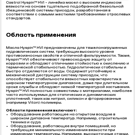
Castrol Hyspin™ HVI – линейка масел с высоким индексом
вязкости на основе тщательно подобранной беззольной
(безцинковой) системы присадок, разработанная в
соответствии с самыми жесткими требованиями отраслевых
стандартов.
Область применения
Масла Hyspin™ HVI предназначены для тяжелонагруженных
гидравлических систем, требующих высокого уровня
противоизносных свойств и отличной фильтруемости. Также,
Hyspin™ HVI обеспечивают превосходную защиту от
коррозии и обладают отличными стойкостью к окислению и
термической стабильностью. Гидролитически стабильны и
быстро отделяются от воды. Содержат устойчивую к
механической деструкции систему присадок, что
способствует стабильности вязкостных характеристик в
широком температурном диапазоне, даже при длительном
сроке службы и обладают низкой температурой застывания.
Hyspin™ HVI полностью совместимы с материалами, наиболее
часто используемых для статических и динамических
уплотнений, таких как нитрил, силикон и фторированные
(например Viton) полимеры.
Области применения включают:
Оборудование работающее на открытом воздухе в
широком дипазоне температур. Например, строительная
техника и суда.
Оборудование, работающее внутри помещений, но
требующее минимального изменения вязкости при
изменении температуры. Например, высокоточные станки.