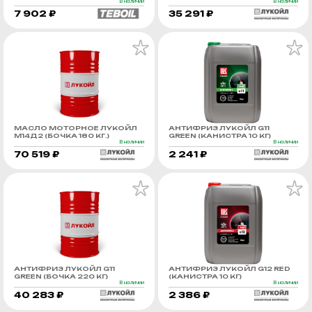
В наличии
В наличии
7 902 ₽
35 291 ₽
МАСЛО МОТОРНОЕ ЛУКОЙЛ
АНТИФРИЗ ЛУКОЙЛ G11
М14Д2 (БОЧКА 180 КГ.)
GREEN (КАНИСТРА 10 КГ)
В наличии
В наличии
70 519 ₽
2 241 ₽
АНТИФРИЗ ЛУКОЙЛ G11
АНТИФРИЗ ЛУКОЙЛ G12 RED
GREEN (БОЧКА 220 КГ)
(КАНИСТРА 10 КГ)
В наличии
В наличии
40 283 ₽
2 386 ₽