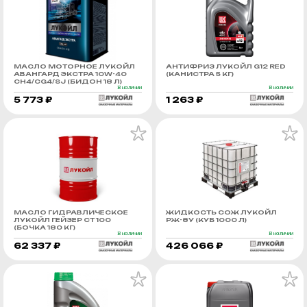
МАСЛО МОТОРНОЕ ЛУКОЙЛ
АНТИФРИЗ ЛУКОЙЛ G12 RED
АВАНГАРД ЭКСТРА 10W-40
(КАНИСТРА 5 КГ)
CH4/CG4/SJ (БИДОН 18 Л)
В наличии
В наличии
5 773 ₽
1 263 ₽
МАСЛО ГИДРАВЛИЧЕСКОЕ
ЖИДКОСТЬ СОЖ ЛУКОЙЛ
ЛУКОЙЛ ГЕЙЗЕР СТ 100
РЖ-8У (КУБ 1000 Л)
(БОЧКА 180 КГ)
В наличии
В наличии
62 337 ₽
426 066 ₽