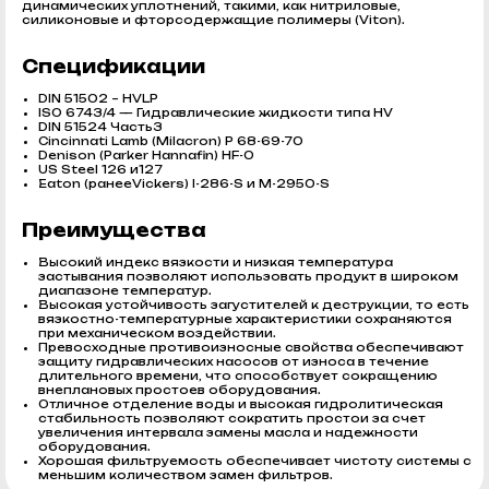
динамических уплотнений, такими, как нитриловые,
силиконовые и фторсодержащие полимеры (Viton).
Спецификации
DIN 51502 – HVLP
ISO 6743/4 — Гидравлические жидкости типа HV
DIN 51524 Часть3
Cincinnati Lamb (Milacron) P 68-69-70
Denison (Parker Hannafin) HF-0
US Steel 126 и127
Eaton (ранееVickers) I-286-S и M-2950-S
Преимущества
Высокий индекс вязкости и низкая температура
застывания позволяют использовать продукт в широком
диапазоне температур.
Высокая устойчивость загустителей к деструкции, то есть
вязкостно-температурные характеристики сохраняются
при механическом воздействии.
Превосходные противоизносные свойства обеспечивают
защиту гидравлических насосов от износа в течение
длительного времени, что способствует сокращению
внеплановых простоев оборудования.
Отличное отделение воды и высокая гидролитическая
стабильность позволяют сократить простои за счет
увеличения интервала замены масла и надежности
оборудования.
Хорошая фильтруемость обеспечивает чистоту системы с
меньшим количеством замен фильтров.