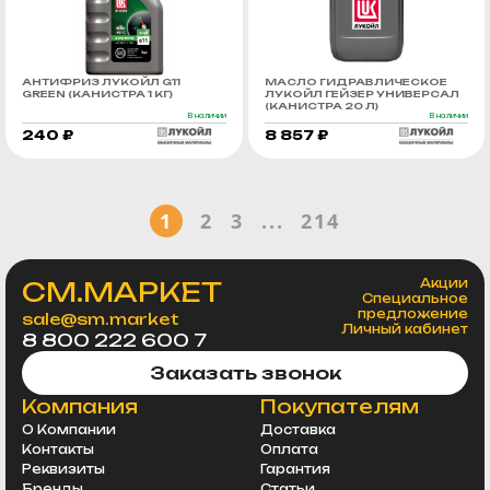
АНТИФРИЗ ЛУКОЙЛ G11
МАСЛО ГИДРАВЛИЧЕСКОЕ
GREEN (КАНИСТРА 1 КГ)
ЛУКОЙЛ ГЕЙЗЕР УНИВЕРСАЛ
(КАНИСТРА 20 Л)
В наличии
В наличии
240 ₽
8 857 ₽
1
2
3
...
214
СМ.МАРКЕТ
Акции
Специальное
предложение
sale@sm.market
Личный кабинет
8 800 222 600 7
Заказать звонок
Компания
Покупателям
О Компании
Доставка
Контакты
Оплата
Реквизиты
Гарантия
Бренды
Статьи