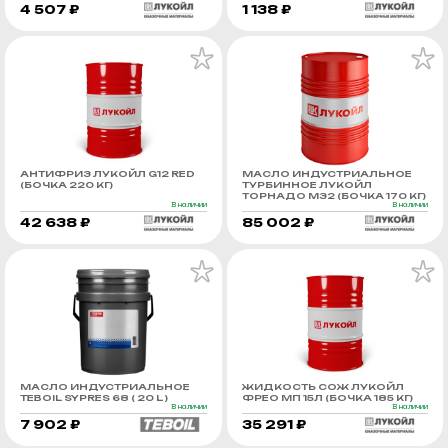
4 507 ₽
1 138 ₽
АНТИФРИЗ ЛУКОЙЛ G12 RED
МАСЛО ИНДУСТРИАЛЬНОЕ
(БОЧКА 220 КГ)
ТУРБИННОЕ ЛУКОЙЛ
ТОРНАДО М32 (БОЧКА 170 КГ)
В наличии
В наличии
42 638 ₽
85 002 ₽
МАСЛО ИНДУСТРИАЛЬНОЕ
ЖИДКОСТЬ СОЖ ЛУКОЙЛ
TEBOIL SYPRES 68 ( 20 L )
ФРЕО МП 15Л (БОЧКА 185 КГ)
В наличии
В наличии
7 902 ₽
35 291 ₽