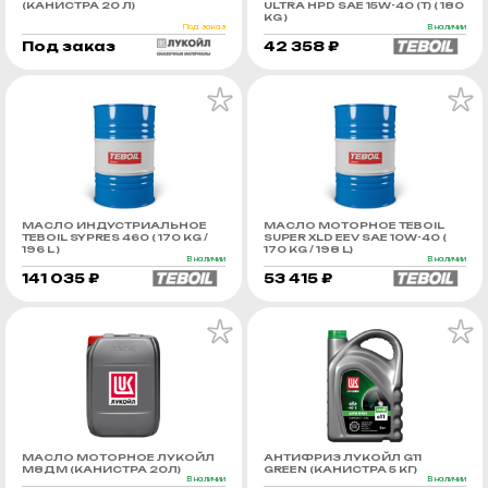
(КАНИСТРА 20 Л)
ULTRA HPD SAE 15W-40 (Т) ( 180
KG )
Под заказ
В наличии
Под заказ
42 358 ₽
МАСЛО ИНДУСТРИАЛЬНОЕ
МАСЛО МОТОРНОЕ TEBOIL
TEBOIL SYPRES 460 ( 170 KG /
SUPER XLD EEV SAE 10W-40 (
196 L )
170 KG / 198 L)
В наличии
В наличии
141 035 ₽
53 415 ₽
МАСЛО МОТОРНОЕ ЛУКОЙЛ
АНТИФРИЗ ЛУКОЙЛ G11
М8ДМ (КАНИСТРА 20Л)
GREEN (КАНИСТРА 5 КГ)
В наличии
В наличии