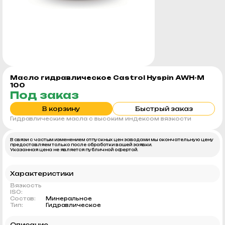
Масло гидравлическое Castrol Hyspin AWH-M
100
Под заказ
В корзину
Быстрый заказ
Гидравлические масла c высоким индексом вязкости
В связи с частым изменением отпускных цен заводами мы окончательную цену
предоставляем только после обработки вашей заявки.
Указанная цена не является публичной офертой.
Характеристики
Вязкость
ISO:
Состав:
Минеральное
Тип:
Гидравлическое
Описание