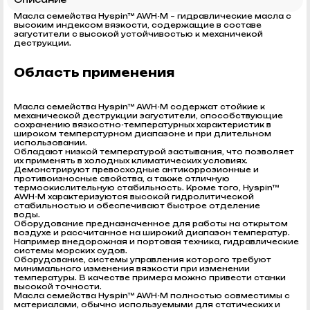
Масла семейства Hyspin™ AWH-M – гидравлические масла c
высоким индексом вязкости, содержащие в составе
загустители с высокой устойчивостью к механичекой
деструкции.
Область применения
Масла семейства Hyspin™ AWH-M содержат стойкие к
механической деструкции загустители, способствующие
сохранению вязкостно-температурных характеристик в
широком температурном диапазоне и при длительном
использовании.
Обладают низкой температурой застывания, что позволяет
их применять в холодных климатических условиях.
Демонстрируют превосходные антикоррозионные и
противоизносные свойства, а также отличную
термоокислительную стабильность. Кроме того, Hyspin™
AWH-M характеризуются высокой гидролитической
стабильностью и обеспечивают быстрое отделение
воды.
Оборудование предназначенное для работы на открытом
воздухе и рассчитанное на широкий диапазон температур.
Например внедорожная и портовая техника, гидравлические
системы морских судов.
Оборудование, системы управления которого требуют
минимального изменения вязкости при изменении
температуры. В качестве примера можно привести станки
высокой точности.
Масла семейства Hyspin™ AWH-M полностью совместимы с
материалами, обычно используемыми для статических и