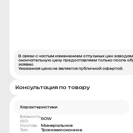
В связи с частым изменением отпускных цен завода
окончательную цену предоставляем только после о
заявки.
Указанная цена не является публичной офертой.
Консультация по товару
Характеристики
Вязкость
50W
ISO:
Состав:
Минеральное
Тип:
Трансмиссионное