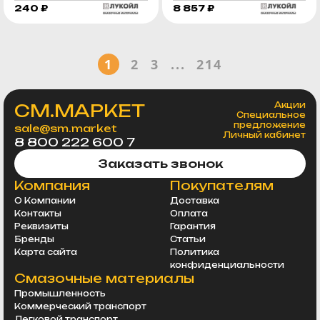
240 ₽
8 857 ₽
1
2
3
...
214
СМ.МАРКЕТ
Акции
Специальное
предложение
sale@sm.market
Личный кабинет
8 800 222 600 7
Заказать звонок
Компания
Покупателям
О Компании
Доставка
Контакты
Оплата
Реквизиты
Гарантия
Бренды
Статьи
Карта сайта
Политика
конфиденциальности
Смазочные материалы
Промышленность
Коммерческий транспорт
Легковой транспорт