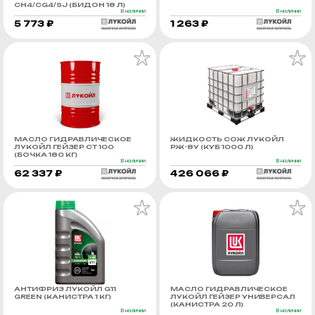
CH4/CG4/SJ (БИДОН 18 Л)
В наличии
В наличии
5 773 ₽
1 263 ₽
МАСЛО ГИДРАВЛИЧЕСКОЕ
ЖИДКОСТЬ СОЖ ЛУКОЙЛ
ЛУКОЙЛ ГЕЙЗЕР СТ 100
РЖ-8У (КУБ 1000 Л)
(БОЧКА 180 КГ)
В наличии
В наличии
62 337 ₽
426 066 ₽
АНТИФРИЗ ЛУКОЙЛ G11
МАСЛО ГИДРАВЛИЧЕСКОЕ
GREEN (КАНИСТРА 1 КГ)
ЛУКОЙЛ ГЕЙЗЕР УНИВЕРСАЛ
(КАНИСТРА 20 Л)
В наличии
В наличии