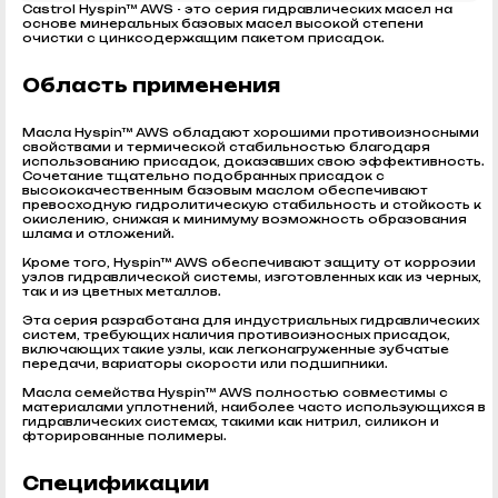
Castrol Hyspin™ AWS - это серия гидравлических масел на
основе минеральных базовых масел высокой степени
очистки с цинксодержащим пакетом присадок.
Область применения
Масла Hyspin™ AWS обладают хорошими противоизносными
свойствами и термической стабильностью благодаря
использованию присадок, доказавших свою эффективность.
Сочетание тщательно подобранных присадок с
высококачественным базовым маслом обеспечивают
превосходную гидролитическую стабильность и стойкость к
окислению, снижая к минимуму возможность образования
шлама и отложений.
Кроме того, Hyspin™ AWS обеспечивают защиту от коррозии
узлов гидравлической системы, изготовленных как из черных,
так и из цветных металлов.
Эта серия разработана для индустриальных гидравлических
систем, требующих наличия противоизносных присадок,
включающих такие узлы, как легконагруженные зубчатые
передачи, вариаторы скорости или подшипники.
Масла семейства Hyspin™ AWS полностью совместимы с
материалами уплотнений, наиболее часто использующихся в
гидравлических системах, такими как нитрил, силикон и
фторированные полимеры.
Спецификации