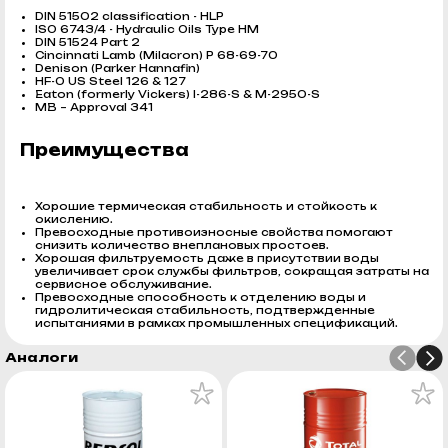
DIN 51502 classification - HLP
ISO 6743/4 - Hydraulic Oils Type HM
DIN 51524 Part 2
Cincinnati Lamb (Milacron) P 68-69-70
Denison (Parker Hannafin)
HF-0 US Steel 126 & 127
Eaton (formerly Vickers) I-286-S & M-2950-S
MB – Approval 341
Преимущества
Хорошие термическая стабильность и стойкость к
окислению.
Превосходные противоизносные свойства помогают
снизить количество внеплановых простоев.
Хорошая фильтруемость даже в присутствии воды
увеличивает срок службы фильтров, сокращая затраты на
сервисное обслуживание.
Превосходные способность к отделению воды и
гидролитическая стабильность, подтвержденные
испытаниями в рамках промышленных спецификаций.
Аналоги