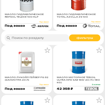
МАСЛО ГИДРАВЛИЧЕСКОЕ
МАСЛО ГИДРАВЛИЧЕСКОЕ
REPSOL TELEX Е 100 HLP
TOTAL AZOLLA ZS 100
Под заказ
Под заказ
Под заказ
Под заказ
фильтры
МАСЛО ЛУКОЙЛ ГЕЙЗЕР FG 32
МАСЛО МОТОРНОЕ TEBOIL
(КАНИСТРА 20 Л)
ULTRA HPD SAE 15W-40 (Т) ( 180
KG )
Под заказ
В наличии
Под заказ
42 358 ₽