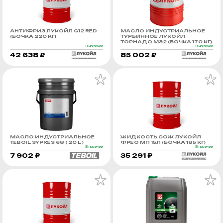
АНТИФРИЗ ЛУКОЙЛ G12 RED
МАСЛО ИНДУСТРИАЛЬНОЕ
(БОЧКА 220 КГ)
ТУРБИННОЕ ЛУКОЙЛ
ТОРНАДО М32 (БОЧКА 170 КГ)
В наличии
В наличии
42 638 ₽
85 002 ₽
МАСЛО ИНДУСТРИАЛЬНОЕ
ЖИДКОСТЬ СОЖ ЛУКОЙЛ
TEBOIL SYPRES 68 ( 20 L )
ФРЕО МП 15Л (БОЧКА 185 КГ)
В наличии
В наличии
7 902 ₽
35 291 ₽