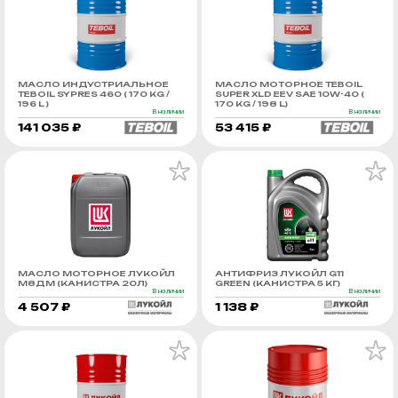
МАСЛО ИНДУСТРИАЛЬНОЕ
МАСЛО МОТОРНОЕ TEBOIL
TEBOIL SYPRES 460 ( 170 KG /
SUPER XLD EEV SAE 10W-40 (
196 L )
170 KG / 198 L)
В наличии
В наличии
141 035 ₽
53 415 ₽
МАСЛО МОТОРНОЕ ЛУКОЙЛ
АНТИФРИЗ ЛУКОЙЛ G11
М8ДМ (КАНИСТРА 20Л)
GREEN (КАНИСТРА 5 КГ)
В наличии
В наличии
4 507 ₽
1 138 ₽