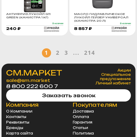
АНТИФРИЗ ЛУКОЙЛ G11
МАСЛО ГИДРАВЛИЧЕСКОЕ
GREEN (КАНИСТРА 1 КГ)
ЛУКОЙЛ ГЕЙЗЕР УНИВЕРСАЛ
(КАНИСТРА 20 Л)
В наличии
В наличии
240 ₽
8 857 ₽
1
2
3
...
214
СМ.МАРКЕТ
Акции
Специальное
предложение
sale@sm.market
Личный кабинет
8 800 222 600 7
Заказать звонок
Компания
Покупателям
О Компании
Доставка
Контакты
Оплата
Реквизиты
Гарантия
Бренды
Статьи
Карта сайта
Политика