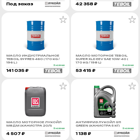
Под заказ
42 358 ₽
МАСЛО ИНДУСТРИАЛЬНОЕ
МАСЛО МОТОРНОЕ TEBOIL
TEBOIL SYPRES 460 ( 170 KG /
SUPER XLD EEV SAE 10W-40 (
196 L )
170 KG / 198 L)
В наличии
В наличии
141 035 ₽
53 415 ₽
МАСЛО МОТОРНОЕ ЛУКОЙЛ
АНТИФРИЗ ЛУКОЙЛ G11
М8ДМ (КАНИСТРА 20Л)
GREEN (КАНИСТРА 5 КГ)
В наличии
В наличии
4 507 ₽
1 138 ₽