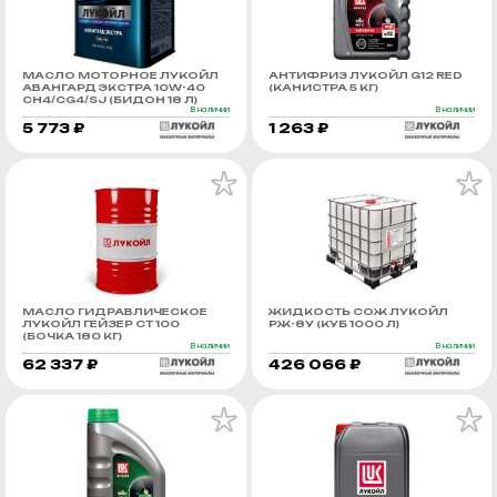
МАСЛО МОТОРНОЕ ЛУКОЙЛ
АНТИФРИЗ ЛУКОЙЛ G12 RED
АВАНГАРД ЭКСТРА 10W-40
(КАНИСТРА 5 КГ)
CH4/CG4/SJ (БИДОН 18 Л)
В наличии
В наличии
5 773 ₽
1 263 ₽
МАСЛО ГИДРАВЛИЧЕСКОЕ
ЖИДКОСТЬ СОЖ ЛУКОЙЛ
ЛУКОЙЛ ГЕЙЗЕР СТ 100
РЖ-8У (КУБ 1000 Л)
(БОЧКА 180 КГ)
В наличии
В наличии
62 337 ₽
426 066 ₽