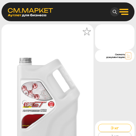
Скачать
документацию
3 кг