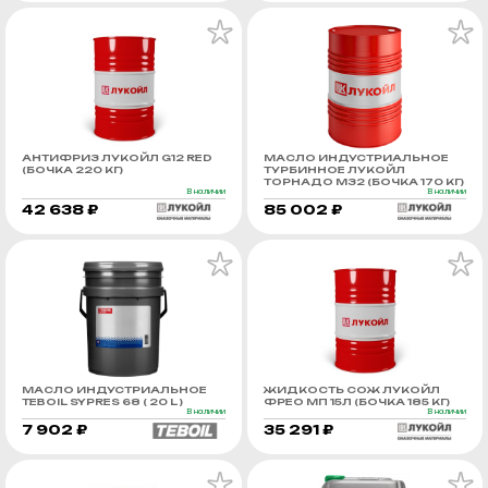
АНТИФРИЗ ЛУКОЙЛ G12 RED
МАСЛО ИНДУСТРИАЛЬНОЕ
(БОЧКА 220 КГ)
ТУРБИННОЕ ЛУКОЙЛ
ТОРНАДО М32 (БОЧКА 170 КГ)
В наличии
В наличии
42 638 ₽
85 002 ₽
МАСЛО ИНДУСТРИАЛЬНОЕ
ЖИДКОСТЬ СОЖ ЛУКОЙЛ
TEBOIL SYPRES 68 ( 20 L )
ФРЕО МП 15Л (БОЧКА 185 КГ)
В наличии
В наличии
7 902 ₽
35 291 ₽