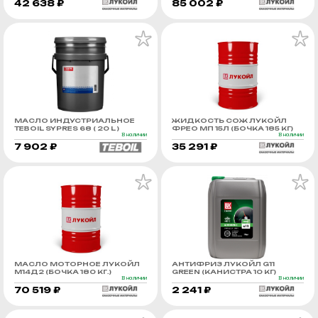
42 638 ₽
85 002 ₽
МАСЛО ИНДУСТРИАЛЬНОЕ
ЖИДКОСТЬ СОЖ ЛУКОЙЛ
TEBOIL SYPRES 68 ( 20 L )
ФРЕО МП 15Л (БОЧКА 185 КГ)
В наличии
В наличии
7 902 ₽
35 291 ₽
МАСЛО МОТОРНОЕ ЛУКОЙЛ
АНТИФРИЗ ЛУКОЙЛ G11
М14Д2 (БОЧКА 180 КГ.)
GREEN (КАНИСТРА 10 КГ)
В наличии
В наличии
70 519 ₽
2 241 ₽