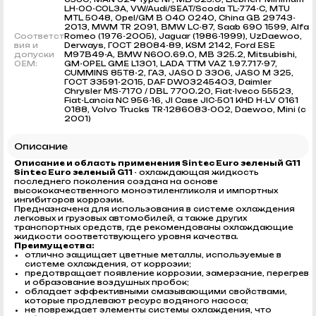
LH-00-COL3A, VW/Audi/SEAT/Scoda TL-774-C, MTU
MTL 5048, Opel/GM B 040 0240, China GB 29743-
2013, MWM TR 2091, BMW LC-87, Saab 690 1599, Alfa
Соответст
Romeo (1976-2005), Jaguar (1986-1999), UzDaewoo,
вия и
Derways, ГОСТ 28084-89, KSM 2142, Ford ESE
допуски
M97B49-A, BMW N600.69.0, MB 325.2, Mitsubishi,
OEM:
GM-OPEL GME L1301, LADA TTM VAZ 1.97.717-97,
CUMMINS 85T8-2, ГАЗ, JASO D 3306, JASO M 325,
ГОСТ 33591-2015, DAF DW03245403, Daimler
Chrysler MS-7170 / DBL 7700.20, Fiat-Iveco 55523,
Fiat-Lancia NC 956-16, JI Case JIC-501 KHD H-LV 0161
0188, Volvo Trucks TR-1286083-002, Daewoo, Mini (с
2001)
Описание
Описание и область применения Sintec Euro зеленый G11
Sintec Euro зеленый G11
- охлаждающая жидкость
последнего поколения создана на основе
высококачественного моноэтиленгликоля и импортных
ингибиторов коррозии.
Предназначена для использования в системе охлаждения
легковых и грузовых автомобилей, а также других
транспортных средств, где рекомендованы охлаждающие
жидкости соответствующего уровня качества.
Преимущества:
отлично защищает цветные металлы, используемые в
системе охлаждения, от коррозии;
предотвращает появление коррозии, замерзание, перегрев
и образование воздушных пробок;
обладает эффективными смазывающими свойствами,
которые продлевают ресурс водяного насоса;
не повреждает элементы системы охлаждения, что