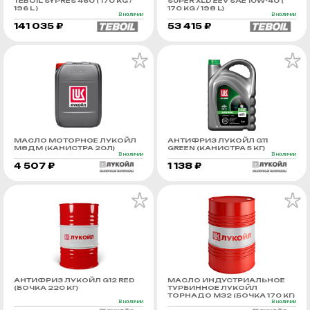
TEBOIL SYPRES 460 ( 170 KG /
SUPER XLD EEV SAE 10W-40 (
196 L )
170 KG / 198 L)
В наличии
В наличии
141 035 ₽
53 415 ₽
МАСЛО МОТОРНОЕ ЛУКОЙЛ
АНТИФРИЗ ЛУКОЙЛ G11
М8ДМ (КАНИСТРА 20Л)
GREEN (КАНИСТРА 5 КГ)
В наличии
В наличии
4 507 ₽
1 138 ₽
АНТИФРИЗ ЛУКОЙЛ G12 RED
МАСЛО ИНДУСТРИАЛЬНОЕ
(БОЧКА 220 КГ)
ТУРБИННОЕ ЛУКОЙЛ
ТОРНАДО М32 (БОЧКА 170 КГ)
В наличии
В наличии