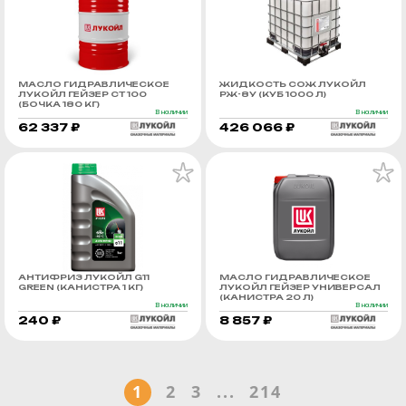
МАСЛО ГИДРАВЛИЧЕСКОЕ
ЖИДКОСТЬ СОЖ ЛУКОЙЛ
ЛУКОЙЛ ГЕЙЗЕР СТ 100
РЖ-8У (КУБ 1000 Л)
(БОЧКА 180 КГ)
В наличии
В наличии
62 337 ₽
426 066 ₽
АНТИФРИЗ ЛУКОЙЛ G11
МАСЛО ГИДРАВЛИЧЕСКОЕ
GREEN (КАНИСТРА 1 КГ)
ЛУКОЙЛ ГЕЙЗЕР УНИВЕРСАЛ
(КАНИСТРА 20 Л)
В наличии
В наличии
240 ₽
8 857 ₽
1
2
3
...
214