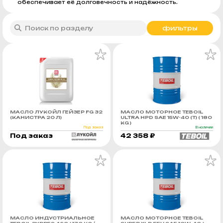
обеспечивает её долговечность и надёжность.
фильтры
МАСЛО ЛУКОЙЛ ГЕЙЗЕР FG 32
МАСЛО МОТОРНОЕ TEBOIL
(КАНИСТРА 20 Л)
ULTRA HPD SAE 15W-40 (Т) ( 180
KG )
Под заказ
В наличии
Под заказ
42 358 ₽
МАСЛО ИНДУСТРИАЛЬНОЕ
МАСЛО МОТОРНОЕ TEBOIL