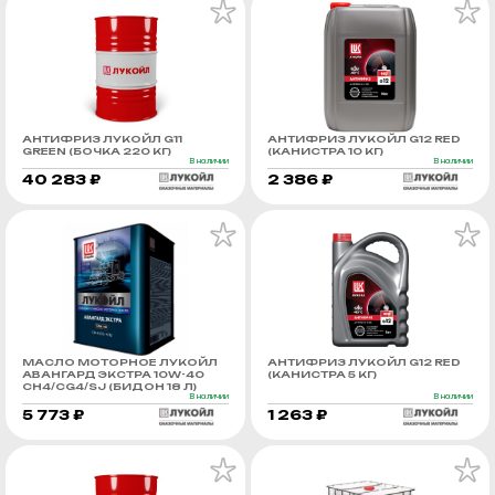
АНТИФРИЗ ЛУКОЙЛ G11
АНТИФРИЗ ЛУКОЙЛ G12 RED
GREEN (БОЧКА 220 КГ)
(КАНИСТРА 10 КГ)
В наличии
В наличии
40 283 ₽
2 386 ₽
МАСЛО МОТОРНОЕ ЛУКОЙЛ
АНТИФРИЗ ЛУКОЙЛ G12 RED
АВАНГАРД ЭКСТРА 10W-40
(КАНИСТРА 5 КГ)
CH4/CG4/SJ (БИДОН 18 Л)
В наличии
В наличии
5 773 ₽
1 263 ₽