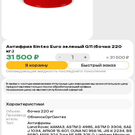
Антифриз Sintec Euro зеленый G11 (бочка 220
кг.)
31 500 ₽
-
+
= 31 500 ₽
В корзину
Быстрый заказ
Охлаждающая жидкость последнего поколения
В связи с частым изменением отпускных цен заводами мы окончательную цену
предоставляем только после обработки вашей заявки.
Указанная цена не является публичной офертой.
Характеристики
Объем:
бочка 220 кг
Производ
ОбнинскОргСинтез
итель:
Тип:
Антифризы
Land Rover, КАМАЗ, ASTM D 4985, ASTM D 3306, SAE
J 1034, AFNOR 15-601, CUNA NC 956-16, JIS K 2234, BS
6580, MAN 324 Type NF, MB 325.0, Liebherr Minimum