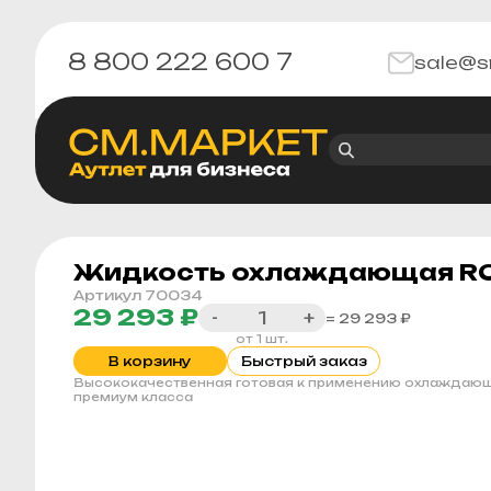
8 800 222 600 7
sale@s
Жидкость охлаждающая ROLF
Артикул 70034
29 293 ₽
-
+
= 29 293 ₽
от 1 шт.
В корзину
Быстрый заказ
Высококачественная готовая к применению охлаждаю
премиум класса