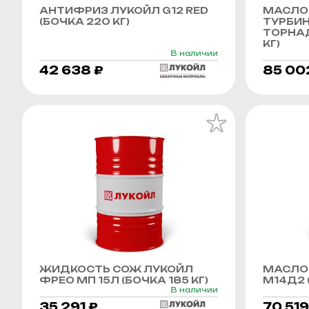
АНТИФРИЗ ЛУКОЙЛ G12 RED
МАСЛО
(БОЧКА 220 КГ)
ТУРБИ
ТОРНАД
КГ)
В наличии
42 638 ₽
85 00
ЖИДКОСТЬ СОЖ ЛУКОЙЛ
МАСЛО
ФРЕО МП 15Л (БОЧКА 185 КГ)
М14Д2 (
В наличии
35 291 ₽
70 519