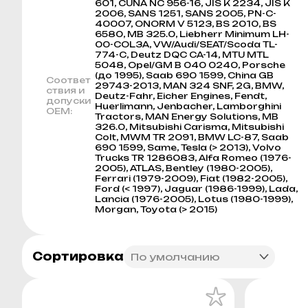
601, CUNA NC 956-16, JIS K 2234, JIS K
2006, SANS 1251, SANS 2005, PN-C-
40007, ONORM V 5123, BS 2010, BS
6580, MB 325.0, Liebherr Minimum LH-
00-COL3A, VW/Audi/SEAT/Scoda TL-
774-C, Deutz DQC CA-14, MTU MTL
5048, Opel/GM B 040 0240, Porsche
(до 1995), Saab 690 1599, China GB
Соответ
29743-2013, MAN 324 SNF, 2G, BMW,
ствия и
Deutz-Fahr, Eicher Engines, Fendt,
допуски
Huerlimann, Jenbacher, Lamborghini
OEM:
Tractors, MAN Energy Solutions, MB
326.0, Mitsubishi Carisma, Mitsubishi
Colt, MWM TR 2091, BMW LC-87, Saab
690 1599, Same, Tesla (> 2013), Volvo
Trucks TR 1286083, Alfa Romeo (1976-
2005), ATLAS, Bentley (1980-2005),
Ferrari (1979-2009), Fiat (1982-2005),
Ford (< 1997), Jaguar (1986-1999), Lada,
Lancia (1976-2005), Lotus (1980-1999),
Morgan, Toyota (> 2015)
Сортировка