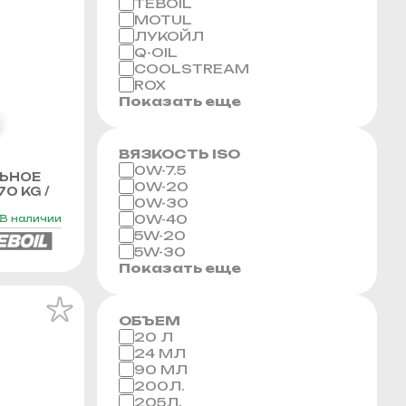
TEBOIL
MOTUL
ЛУКОЙЛ
Q-OIL
COOLSTREAM
ROX
Показать еще
ВЯЗКОСТЬ ISO
0W-7.5
ЬНОЕ
0W-20
70 KG /
0W-30
0W-40
В наличии
5W-20
5W-30
Показать еще
ОБЪЕМ
20 Л
24 МЛ
90 МЛ
200Л.
205Л.