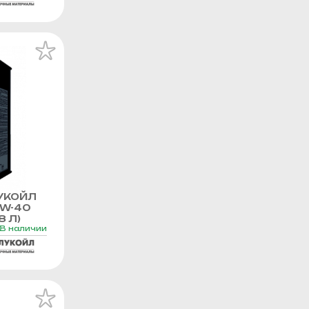
УКОЙЛ
0W-40
8 Л)
В наличии