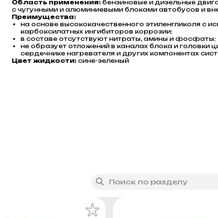
Область применения:
бензиновые и дизельные двига
с чугунными и алюминиевыми блоками автобусов и вн
Преимущества:
на основе высококачественного этиленгликоля с и
карбоксилатных ингибиторов коррозии;
в составе отсутствуют нитраты, амины и фосфаты;
не образует отложений в каналах блока и головки ц
сердечнике нагревателя и других компонентах сис
Цвет жидкости:
сине-зеленый