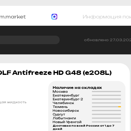
m.market
Информация по
обновлено 27.03.20
 Antifreeze HD G48 (e208L)
Наличие на складах
Москва
Екатеринбург
Екатеринбург-2
щая жидкость
Челябинск
Тюмень
Новосибирск
Сургут
Лабытнанги
Новый-Уренгой
Доставка по всей России от 1 до 7
дней