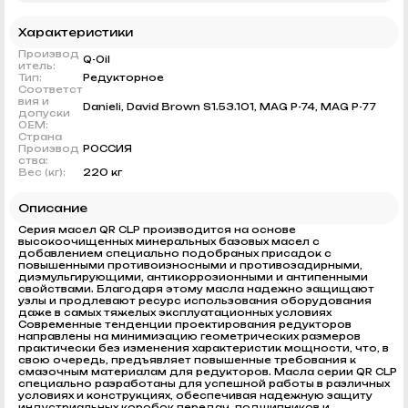
Характеристики
Производ
Q-Oil
итель:
Тип:
Редукторное
Соответст
вия и
Danieli, David Brown S1.53.101, MAG P-74, MAG P-77
допуски
OEM:
Страна
Производ
РОССИЯ
ства:
Вес (кг):
220 кг
Описание
Серия масел QR CLP производится на основе
высокоочищенных минеральных базовых масел с
добавлением специально подобраных присадок с
повышенными противоизносными и противозадирными,
диэмульгирующими, антикоррозионными и антипенными
свойствами. Благодаря этому масла надежно защищают
узлы и продлевают ресурс использования оборудования
даже в самых тяжелых эксплуатационных условиях
Современные тенденции проектирования редукторов
направлены на минимизацию геометрических размеров
практически без изменения характеристик мощности, что, в
свою очередь, предъявляет повышенные требования к
смазочным материалам для редукторов. Масла серии QR CLP
специально разработаны для успешной работы в различных
условиях и конструкциях, обеспечивая надежную защиту
индустриальных коробок передач, подшипников и