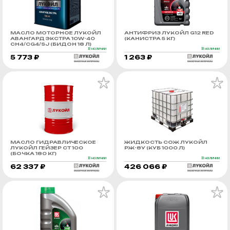
МАСЛО МОТОРНОЕ ЛУКОЙЛ
АНТИФРИЗ ЛУКОЙЛ G12 RED
АВАНГАРД ЭКСТРА 10W-40
(КАНИСТРА 5 КГ)
CH4/CG4/SJ (БИДОН 18 Л)
В наличии
В наличии
5 773 ₽
1 263 ₽
МАСЛО ГИДРАВЛИЧЕСКОЕ
ЖИДКОСТЬ СОЖ ЛУКОЙЛ
ЛУКОЙЛ ГЕЙЗЕР СТ 100
РЖ-8У (КУБ 1000 Л)
(БОЧКА 180 КГ)
В наличии
В наличии
62 337 ₽
426 066 ₽