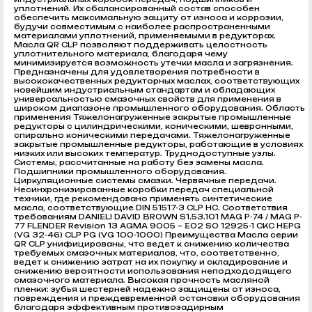
уплотнений. Их сбалансированный состав способен
обеспечить максимальную защиту от износа и коррозии,
будучи совместимым с наиболее распространенными
материалами уплотнений, применяемыми в редукторах.
Масла QR CLP позволяют поддерживать целостность
уплотнительного материала, благодаря чему
минимизируется возможность утечки масла и загрязнения.
Предназначены для удовлетворения потребности в
высококачественных редукторных маслах, соответствующих
новейшим индустриальным стандартам и обладающих
универсальностью смазочных свойств для применения в
широком диапазоне промышленного оборудования. Область
применения Тяжелонагруженные закрытые промышленные
редукторы с цилиндрическими, коническими, шевронными,
спирально коническими передачами. Тяжелонагруженные
закрытые промышленные редукторы, работающие в условиях
низких или высоких температур. Труднодоступные узлы.
Системы, рассчитанные на работу без замены масла.
Подшипники промышленного оборудования.
Циркуляционные системы смазки. Червячные передачи.
Несинхронизированные коробки передач специальной
техники, где рекомендовано применять синтетические
масла, соответствующие DIN 51517-3 CLP HC. Соответствия
требованиям DANIELI DAVID BROWN S1.53.101 MAG P-74 / MAG P-
77 FLENDER Revision 13 AGMA 9005 – E02 SO 12925-1 CKС HEPG
(VG 32-46) CLP PG (VG 100-1000) Преимущества Масла серии
QR CLP унифицированы, что ведет к снижению количества
требуемых смазочных материалов, что, соответственно,
ведет к снижению затрат на их покупку и складирование и
снижению вероятности использования неподхододящего
смазочного материала. Высокая прочность масляной
пленки: зубья шестерней надежно защищены от износа,
повреждения и преждевременной остановки оборудования
благодаря эффективным противозадирным