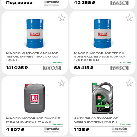
Под заказ
42 358 ₽
МАСЛО ИНДУСТРИАЛЬНОЕ
МАСЛО МОТОРНОЕ TEBOIL
TEBOIL SYPRES 460 ( 170 KG /
SUPER XLD EEV SAE 10W-40 (
196 L )
170 KG / 198 L)
В наличии
В наличии
141 035 ₽
53 415 ₽
МАСЛО МОТОРНОЕ ЛУКОЙЛ
АНТИФРИЗ ЛУКОЙЛ G11
М8ДМ (КАНИСТРА 20Л)
GREEN (КАНИСТРА 5 КГ)
В наличии
В наличии
4 507 ₽
1 138 ₽