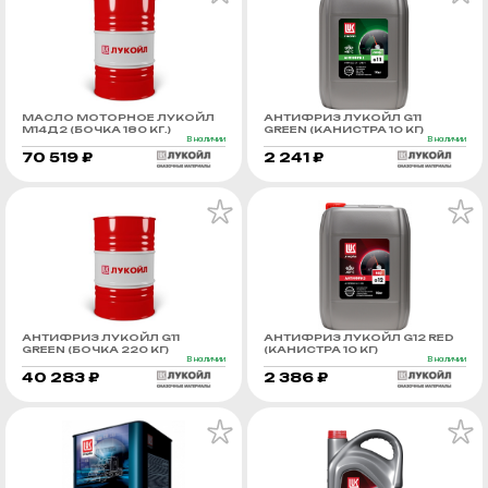
МАСЛО МОТОРНОЕ ЛУКОЙЛ
АНТИФРИЗ ЛУКОЙЛ G11
М14Д2 (БОЧКА 180 КГ.)
GREEN (КАНИСТРА 10 КГ)
В наличии
В наличии
70 519 ₽
2 241 ₽
АНТИФРИЗ ЛУКОЙЛ G11
АНТИФРИЗ ЛУКОЙЛ G12 RED
GREEN (БОЧКА 220 КГ)
(КАНИСТРА 10 КГ)
В наличии
В наличии
40 283 ₽
2 386 ₽