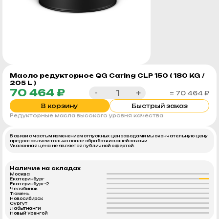
Масло редукторное QG Caring CLP 150 ( 180 KG /
205 L )
70 464 ₽
-
+
= 70 464 ₽
В корзину
Быстрый заказ
Редукторные масла высокого уровня качества
В связи с частым изменением отпускных цен заводами мы окончательную цену
предоставляем только после обработки вашей заявки.
Указанная цена не является публичной офертой.
Наличие на складах
Москва
Екатеринбург
Екатеринбург-2
Челябинск
Тюмень
Новосибирск
Сургут
Лабытнанги
Новый-Уренгой