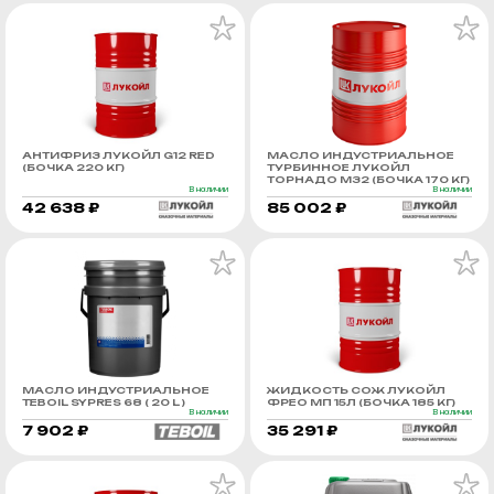
АНТИФРИЗ ЛУКОЙЛ G12 RED
МАСЛО ИНДУСТРИАЛЬНОЕ
(БОЧКА 220 КГ)
ТУРБИННОЕ ЛУКОЙЛ
ТОРНАДО М32 (БОЧКА 170 КГ)
В наличии
В наличии
42 638 ₽
85 002 ₽
МАСЛО ИНДУСТРИАЛЬНОЕ
ЖИДКОСТЬ СОЖ ЛУКОЙЛ
TEBOIL SYPRES 68 ( 20 L )
ФРЕО МП 15Л (БОЧКА 185 КГ)
В наличии
В наличии
7 902 ₽
35 291 ₽