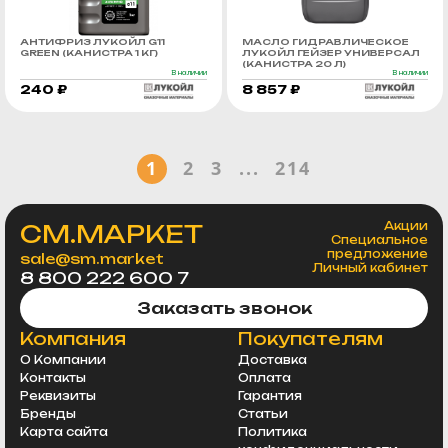
АНТИФРИЗ ЛУКОЙЛ G11
МАСЛО ГИДРАВЛИЧЕСКОЕ
GREEN (КАНИСТРА 1 КГ)
ЛУКОЙЛ ГЕЙЗЕР УНИВЕРСАЛ
(КАНИСТРА 20 Л)
В наличии
В наличии
240 ₽
8 857 ₽
1
2
3
...
214
СМ.МАРКЕТ
Акции
Специальное
предложение
sale@sm.market
Личный кабинет
8 800 222 600 7
Заказать звонок
Компания
Покупателям
О Компании
Доставка
Контакты
Оплата
Реквизиты
Гарантия
Бренды
Статьи
Карта сайта
Политика