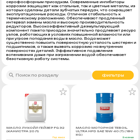
серофосфорным присадкам. Современные ингибиторы
коррозии защищают как стальные, так и цветные металлы, из
которых сделаны детали зубчатых передач, что сокращает
эксплуатационные расходы. Отличная стабильность к
термическому разложению. Обеспечивают продленный
интервал замены масла и высокую производительность
редукторов. Высокоэффективный деэмульгирующий
компонент пакета присадок значительно продлевает ресурс
узлов, работающих в условиях повышенной влажности или
при угрозе попадания воды в масло. Вода может
существенно повысить поверхностную усталость шестерен и
подшипников, а также вызвать коррозию на внутренних
поверхностях деталей. Эффективное подавление
вспенивания даже при загрязнении водой обеспечивает
безотказную работу системы.
фильтры
МАСЛО ЛУКОЙЛ ГЕЙЗЕР FG 32
МАСЛО МОТОРНОЕ TEBOIL
(КАНИСТРА 20 Л)
ULTRA HPD SAE 15W-40 (Т) ( 180
KG )
Под заказ
В наличии