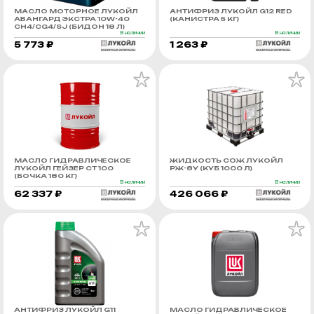
МАСЛО МОТОРНОЕ ЛУКОЙЛ
АНТИФРИЗ ЛУКОЙЛ G12 RED
АВАНГАРД ЭКСТРА 10W-40
(КАНИСТРА 5 КГ)
CH4/CG4/SJ (БИДОН 18 Л)
В наличии
В наличии
5 773 ₽
1 263 ₽
МАСЛО ГИДРАВЛИЧЕСКОЕ
ЖИДКОСТЬ СОЖ ЛУКОЙЛ
ЛУКОЙЛ ГЕЙЗЕР СТ 100
РЖ-8У (КУБ 1000 Л)
(БОЧКА 180 КГ)
В наличии
В наличии
62 337 ₽
426 066 ₽
АНТИФРИЗ ЛУКОЙЛ G11
МАСЛО ГИДРАВЛИЧЕСКОЕ