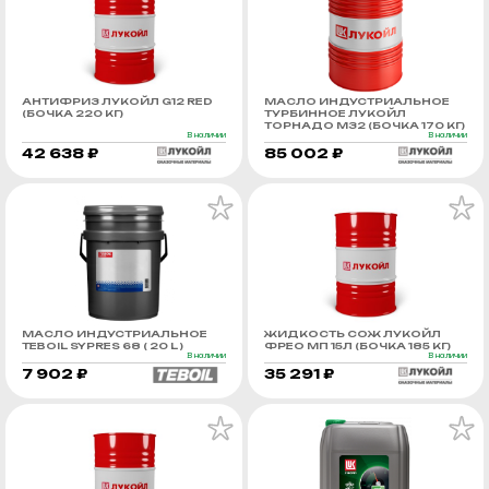
АНТИФРИЗ ЛУКОЙЛ G12 RED
МАСЛО ИНДУСТРИАЛЬНОЕ
(БОЧКА 220 КГ)
ТУРБИННОЕ ЛУКОЙЛ
ТОРНАДО М32 (БОЧКА 170 КГ)
В наличии
В наличии
42 638 ₽
85 002 ₽
МАСЛО ИНДУСТРИАЛЬНОЕ
ЖИДКОСТЬ СОЖ ЛУКОЙЛ
TEBOIL SYPRES 68 ( 20 L )
ФРЕО МП 15Л (БОЧКА 185 КГ)
В наличии
В наличии
7 902 ₽
35 291 ₽