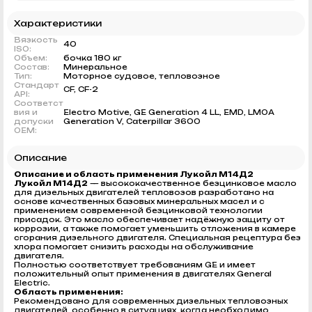
Характеристики
Вязкость
40
ISO:
Объем:
бочка 180 кг
Состав:
Минеральное
Тип:
Моторное судовое, тепловозное
Стандарт
CF, CF-2
API:
Соответст
вия и
Electro Motive, GE Generation 4 LL, EMD, LMOA
допуски
Generation V, Caterpillar 3600
OEM:
Описание
Описание и область применения Лукойл М14Д2
Лукойл М14Д2
— высококачественное безцинковое масло
для дизельных двигателей тепловозов разработано на
основе качественных базовых минеральных масел и с
применением современной безцинковой технологии
присадок. Это масло обеспечивает надёжную защиту от
коррозии, а также помогает уменьшить отложения в камере
сгорания дизельного двигателя. Специальная рецептура без
хлора помогает снизить расходы на обслуживание
двигателя.
Полностью соответствует требованиям GE и имеет
положительный опыт применения в двигателях General
Electric.
Область применения:
Рекомендовано для современных дизельных тепловозных
двигателей, особенно в ситуациях, когда необходимо