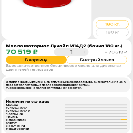
180 кг.
180 кг
Масло моторное Лукойл М14Д2 (бочка 180 кг.)
70 519 ₽
-
+
= 70 519 ₽
В корзину
Быстрый заказ
Высококачественное бесцинковое масло для дизельных
двигателей тепловозов
В связи с частым изменением отпускных цен заводами мы окончательную цену
предоставляем только после обработки вашей заявки.
Указанная цена не является публичной офертой.
Наличие на складах
Москва
Екатеринбург
Екатеринбург-2
Челябинск
Тюмень
Новосибирск
Сургут
Лабытнанги
Новый-Уренгой