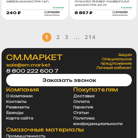
GREEN (КАНИСТРА 1 КГ)
ЛУКОЙЛ ГЕЙЗЕР УНИВЕРСАЛ
(КАНИСТРА 20 Л)
В наличии
В наличии
240 ₽
8 857 ₽
1
2
3
...
214
СМ.МАРКЕТ
Акции
Специальное
предложение
sale@sm.market
Личный кабинет
8 800 222 600 7
Заказать звонок
Компания
Покупателям
О Компании
Доставка
Контакты
Оплата
Реквизиты
Гарантия
Бренды
Статьи
Карта сайта
Политика
конфиденциальности
Смазочные материалы
Промышленность