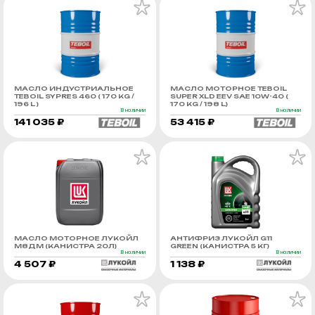
МАСЛО ИНДУСТРИАЛЬНОЕ
МАСЛО МОТОРНОЕ TEBOIL
TEBOIL SYPRES 460 ( 170 KG /
SUPER XLD EEV SAE 10W-40 (
196 L )
170 KG / 198 L)
В наличии
В наличии
141 035 ₽
53 415 ₽
МАСЛО МОТОРНОЕ ЛУКОЙЛ
АНТИФРИЗ ЛУКОЙЛ G11
М8ДМ (КАНИСТРА 20Л)
GREEN (КАНИСТРА 5 КГ)
В наличии
В наличии
4 507 ₽
1 138 ₽