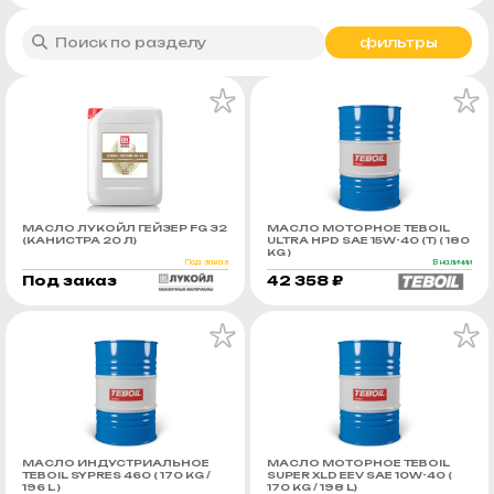
фильтры
МАСЛО ЛУКОЙЛ ГЕЙЗЕР FG 32
МАСЛО МОТОРНОЕ TEBOIL
(КАНИСТРА 20 Л)
ULTRA HPD SAE 15W-40 (Т) ( 180
KG )
Под заказ
В наличии
Под заказ
42 358 ₽
МАСЛО ИНДУСТРИАЛЬНОЕ
МАСЛО МОТОРНОЕ TEBOIL
TEBOIL SYPRES 460 ( 170 KG /
SUPER XLD EEV SAE 10W-40 (
196 L )
170 KG / 198 L)