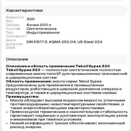
Характеристики
Вязкость
320
ISO:
Объем:
бочка 200 л
Состав:
Синтетическое
Тип:
Индустриальное
Соответст
вия и
DIN 51517-3, AGMA 250.04, US Steel 224
допуски
OEM:
Описание
Описание и область применения Teboil Sypes 320
Teboil Sypes 320
— полностью синтетические полностью
современные масла типа EP для промышленных трансмиссий
и циркуляционных систем
Область применения:
масла серии Teboil Sypes
предназначены для применения в промышленных
редукторах, работающих в широком диапазоне нагрузок и
температур, а также в циркуляционных системах смазки.
Преимущества:
Масла обладают высоким индексом вязкости, отличными
противозадирными, низкотемпературными свойствами, а
также энергосберегающими характеристиками.
Превосходная термическая и окислительная стабильность
гарантирует надёжную и долговечную эксплуатацию узлов
и механизмов при тяжёлых условиях.
Низкий коэффициент трения обеспечивает экономичный
расход энергии.