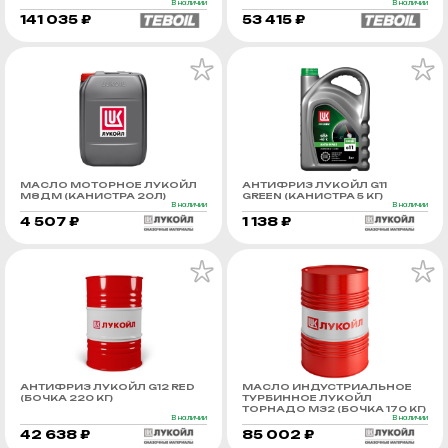
В наличии
В наличии
141 035 ₽
53 415 ₽
МАСЛО МОТОРНОЕ ЛУКОЙЛ
АНТИФРИЗ ЛУКОЙЛ G11
М8ДМ (КАНИСТРА 20Л)
GREEN (КАНИСТРА 5 КГ)
В наличии
В наличии
4 507 ₽
1 138 ₽
АНТИФРИЗ ЛУКОЙЛ G12 RED
МАСЛО ИНДУСТРИАЛЬНОЕ
(БОЧКА 220 КГ)
ТУРБИННОЕ ЛУКОЙЛ
ТОРНАДО М32 (БОЧКА 170 КГ)
В наличии
В наличии
42 638 ₽
85 002 ₽