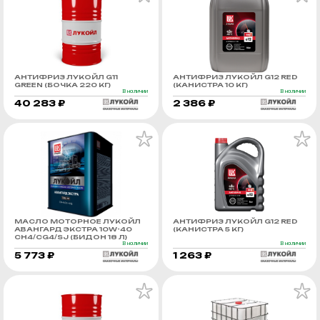
АНТИФРИЗ ЛУКОЙЛ G11
АНТИФРИЗ ЛУКОЙЛ G12 RED
GREEN (БОЧКА 220 КГ)
(КАНИСТРА 10 КГ)
В наличии
В наличии
40 283 ₽
2 386 ₽
МАСЛО МОТОРНОЕ ЛУКОЙЛ
АНТИФРИЗ ЛУКОЙЛ G12 RED
АВАНГАРД ЭКСТРА 10W-40
(КАНИСТРА 5 КГ)
CH4/CG4/SJ (БИДОН 18 Л)
В наличии
В наличии
5 773 ₽
1 263 ₽