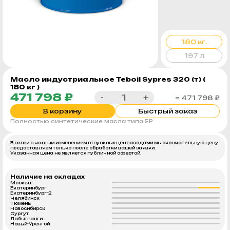
180 кг.
197 л
Масло индустриальное Teboil Sypres 320 (т) (
180 кг )
471 798 ₽
-
+
= 471 798 ₽
В корзину
Быстрый заказ
Полностью синтетические масла типа ЕР
В связи с частым изменением отпускных цен заводами мы окончательную цену
предоставляем только после обработки вашей заявки.
Указанная цена не является публичной офертой.
Наличие на складах
Москва
Екатеринбург
Екатеринбург-2
Челябинск
Тюмень
Новосибирск
Сургут
Лабытнанги
Новый-Уренгой