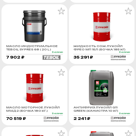
МАСЛО ИНДУСТРИАЛЬНОЕ
ЖИДКОСТЬ СОЖ ЛУКОЙЛ
TEBOIL SYPRES 68 ( 20 L )
ФРЕО МП 15Л (БОЧКА 185 КГ)
В наличии
В наличии
7 902 ₽
35 291 ₽
МАСЛО МОТОРНОЕ ЛУКОЙЛ
АНТИФРИЗ ЛУКОЙЛ G11
М14Д2 (БОЧКА 180 КГ.)
GREEN (КАНИСТРА 10 КГ)
В наличии
В наличии
70 519 ₽
2 241 ₽