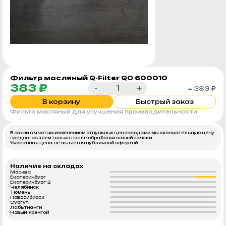
Фильтр масляный Q-Filter QO 600010
383 ₽
-
+
= 383 ₽
В корзину
Быстрый заказ
Фильтр масляный для улучшения производительности
В связи с частым изменением отпускных цен заводами мы окончательную цену
предоставляем только после обработки вашей заявки.
Указанная цена не является публичной офертой.
Наличие на складах
Москва
Екатеринбург
Екатеринбург-2
Челябинск
Тюмень
Новосибирск
Сургут
Лабытнанги
Новый-Уренгой