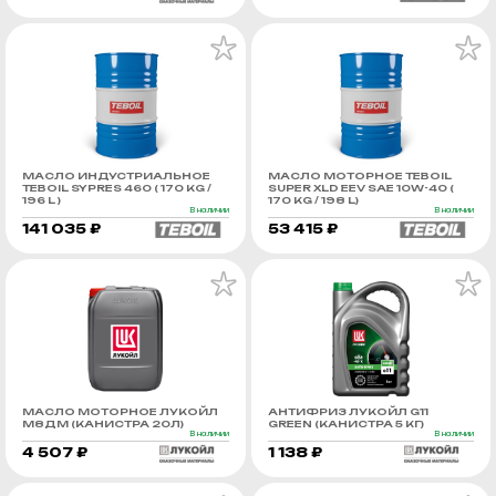
МАСЛО ИНДУСТРИАЛЬНОЕ
МАСЛО МОТОРНОЕ TEBOIL
TEBOIL SYPRES 460 ( 170 KG /
SUPER XLD EEV SAE 10W-40 (
196 L )
170 KG / 198 L)
В наличии
В наличии
141 035 ₽
53 415 ₽
МАСЛО МОТОРНОЕ ЛУКОЙЛ
АНТИФРИЗ ЛУКОЙЛ G11
М8ДМ (КАНИСТРА 20Л)
GREEN (КАНИСТРА 5 КГ)
В наличии
В наличии
4 507 ₽
1 138 ₽