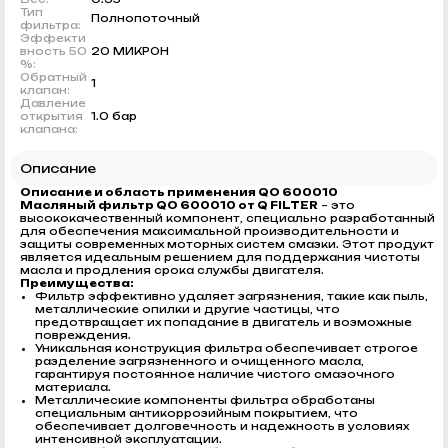
Тип
Полнопоточный
фильтра:
Эффекти
вность 50
20 МИКРОН
%:
Обратный
1
клапан:
Давление
открытия
1.0 бар
клапана:
Описание
Описание и область применения
QO 600010
Масляный фильтр QO 600010 от Q FILTER
– это
высококачественный компонент, специально разработанный
для обеспечения максимальной производительности и
защиты современных моторных систем смазки. Этот продукт
является идеальным решением для поддержания чистоты
масла и продления срока службы двигателя.
Преимущества:
Фильтр эффективно удаляет загрязнения, такие как пыль,
металлические опилки и другие частицы, что
предотвращает их попадание в двигатель и возможные
повреждения.
Уникальная конструкция фильтра обеспечивает строгое
разделение загрязненного и очищенного масла,
гарантируя постоянное наличие чистого смазочного
материала.
Металлические компоненты фильтра обработаны
специальным антикоррозийным покрытием, что
обеспечивает долговечность и надежность в условиях
интенсивной эксплуатации.