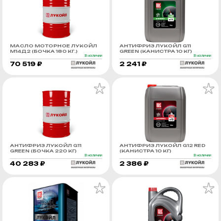
МАСЛО МОТОРНОЕ ЛУКОЙЛ
АНТИФРИЗ ЛУКОЙЛ G11
М14Д2 (БОЧКА 180 КГ.)
GREEN (КАНИСТРА 10 КГ)
В наличии
В наличии
70 519 ₽
2 241 ₽
АНТИФРИЗ ЛУКОЙЛ G11
АНТИФРИЗ ЛУКОЙЛ G12 RED
GREEN (БОЧКА 220 КГ)
(КАНИСТРА 10 КГ)
В наличии
В наличии
40 283 ₽
2 386 ₽