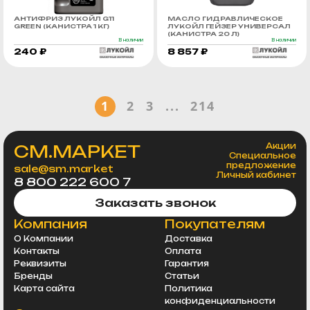
АНТИФРИЗ ЛУКОЙЛ G11
МАСЛО ГИДРАВЛИЧЕСКОЕ
GREEN (КАНИСТРА 1 КГ)
ЛУКОЙЛ ГЕЙЗЕР УНИВЕРСАЛ
(КАНИСТРА 20 Л)
В наличии
В наличии
240 ₽
8 857 ₽
1
2
3
...
214
СМ.МАРКЕТ
Акции
Специальное
предложение
sale@sm.market
Личный кабинет
8 800 222 600 7
Заказать звонок
Компания
Покупателям
О Компании
Доставка
Контакты
Оплата
Реквизиты
Гарантия
Бренды
Статьи
Карта сайта
Политика
конфиденциальности