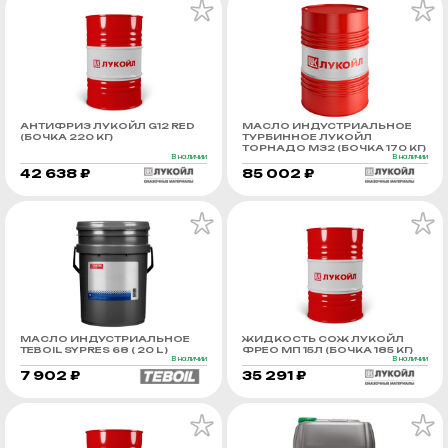
АНТИФРИЗ ЛУКОЙЛ G12 RED
МАСЛО ИНДУСТРИАЛЬНОЕ
(БОЧКА 220 КГ)
ТУРБИННОЕ ЛУКОЙЛ
ТОРНАДО М32 (БОЧКА 170 КГ)
В наличии
В наличии
42 638 ₽
85 002 ₽
МАСЛО ИНДУСТРИАЛЬНОЕ
ЖИДКОСТЬ СОЖ ЛУКОЙЛ
TEBOIL SYPRES 68 ( 20 L )
ФРЕО МП 15Л (БОЧКА 185 КГ)
В наличии
В наличии
7 902 ₽
35 291 ₽