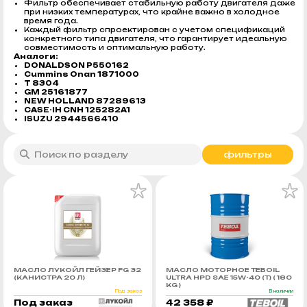
Фильтр обеспечивает стабильную работу двигателя даже
при низких температурах, что крайне важно в холодное
время года.
Каждый фильтр спроектирован с учетом спецификаций
конкретного типа двигателя, что гарантирует идеальную
совместимость и оптимальную работу.
Аналоги:
DONALDSON P550162
Cummins Onan 1871000
T 8304
GM 25161877
NEW HOLLAND 87289613
CASE-IH CNH 125282A1
ISUZU 2944566410
фильтры
МАСЛО ЛУКОЙЛ ГЕЙЗЕР FG 32
МАСЛО МОТОРНОЕ TEBOIL
(КАНИСТРА 20 Л)
ULTRA HPD SAE 15W-40 (Т) ( 180
KG )
Под заказ
В наличии
Под заказ
42 358 ₽