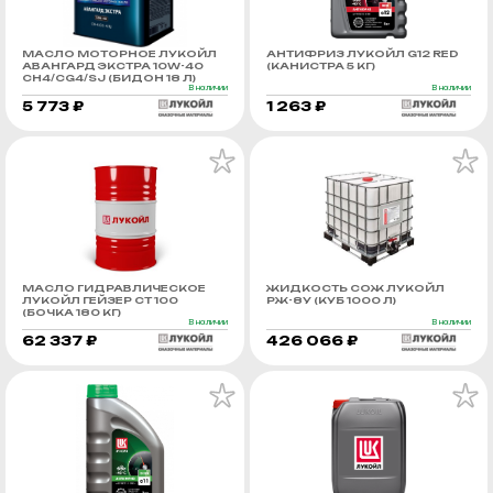
МАСЛО МОТОРНОЕ ЛУКОЙЛ
АНТИФРИЗ ЛУКОЙЛ G12 RED
АВАНГАРД ЭКСТРА 10W-40
(КАНИСТРА 5 КГ)
CH4/CG4/SJ (БИДОН 18 Л)
В наличии
В наличии
5 773 ₽
1 263 ₽
МАСЛО ГИДРАВЛИЧЕСКОЕ
ЖИДКОСТЬ СОЖ ЛУКОЙЛ
ЛУКОЙЛ ГЕЙЗЕР СТ 100
РЖ-8У (КУБ 1000 Л)
(БОЧКА 180 КГ)
В наличии
В наличии
62 337 ₽
426 066 ₽