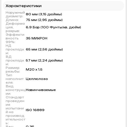
Характеристики
Наружный
80 мм (3,15 дюймы)
диаметр:
Длина:
75 мм (2,95 дюймы)
Деформа
ция,
6.9 Бар (100 Фунты/кв. дюйм)
разрыв:
Эффекти
вность
35 МИКРОН
99%:
НД
прокладк
65 мм (2,56 дюймы)
и:
ВД
прокладк
57 мм (2,24 дюймы)
и:
Размер
M20 x 1.5
резьбы:
Тип
наполнит
Целлюлоза
еля:
Вид
конструкц
Навинчиваемые
ии:
Стандарт
проведен
ия
испытани
ISO 16889
й на
производ
ительност
ь:
Вес:
0.35