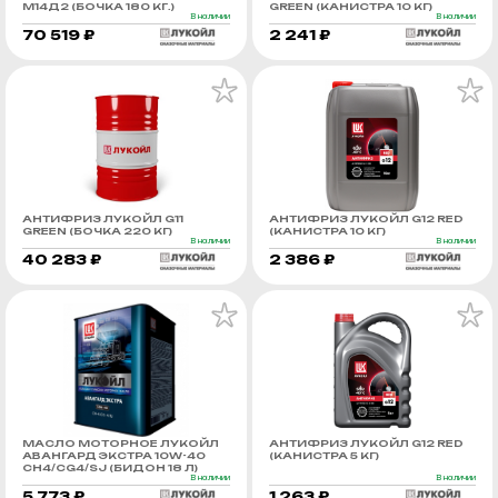
М14Д2 (БОЧКА 180 КГ.)
GREEN (КАНИСТРА 10 КГ)
В наличии
В наличии
70 519 ₽
2 241 ₽
АНТИФРИЗ ЛУКОЙЛ G11
АНТИФРИЗ ЛУКОЙЛ G12 RED
GREEN (БОЧКА 220 КГ)
(КАНИСТРА 10 КГ)
В наличии
В наличии
40 283 ₽
2 386 ₽
МАСЛО МОТОРНОЕ ЛУКОЙЛ
АНТИФРИЗ ЛУКОЙЛ G12 RED
АВАНГАРД ЭКСТРА 10W-40
(КАНИСТРА 5 КГ)
CH4/CG4/SJ (БИДОН 18 Л)
В наличии
В наличии
5 773 ₽
1 263 ₽