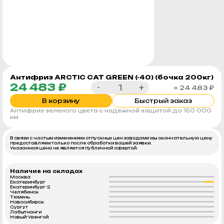
Антифриз ARCTIC CAT GREEN (-40) (бочка 200кг)
24 483 ₽
-
+
= 24 483 ₽
В корзину
Быстрый заказ
Антифриз зеленого цвета с надежной защитой до 150 000
км
В связи с частым изменением отпускных цен заводами мы окончательную цену
предоставляем только после обработки вашей заявки.
Указанная цена не является публичной офертой.
Наличие на складах
Москва
Екатеринбург
Екатеринбург-2
Челябинск
Тюмень
Новосибирск
Сургут
Лабытнанги
Новый-Уренгой