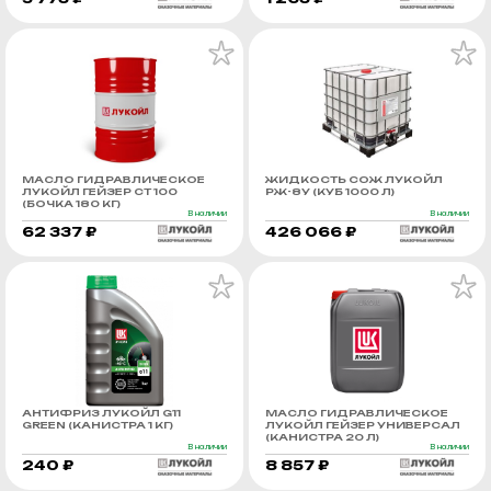
МАСЛО ГИДРАВЛИЧЕСКОЕ
ЖИДКОСТЬ СОЖ ЛУКОЙЛ
ЛУКОЙЛ ГЕЙЗЕР СТ 100
РЖ-8У (КУБ 1000 Л)
(БОЧКА 180 КГ)
В наличии
В наличии
62 337 ₽
426 066 ₽
АНТИФРИЗ ЛУКОЙЛ G11
МАСЛО ГИДРАВЛИЧЕСКОЕ
GREEN (КАНИСТРА 1 КГ)
ЛУКОЙЛ ГЕЙЗЕР УНИВЕРСАЛ
(КАНИСТРА 20 Л)
В наличии
В наличии
240 ₽
8 857 ₽