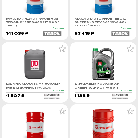
МАСЛО ИНДУСТРИАЛЬНОЕ
МАСЛО МОТОРНОЕ TEBOIL
TEBOIL SYPRES 460 ( 170 KG /
SUPER XLD EEV SAE 10W-40 (
196 L )
170 KG / 198 L)
В наличии
В наличии
141 035 ₽
53 415 ₽
МАСЛО МОТОРНОЕ ЛУКОЙЛ
АНТИФРИЗ ЛУКОЙЛ G11
М8ДМ (КАНИСТРА 20Л)
GREEN (КАНИСТРА 5 КГ)
В наличии
В наличии
4 507 ₽
1 138 ₽