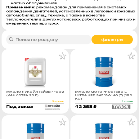
частых обслуживаний.
Применение:
рекомендован для применения в системах
охлаждения двигателей, установленных в легковых и грузовых
автомобилях, спец. технике, а также в качестве
теплоносителя в других установках, работающих при низких и
умеренных температурах.
фильтры
МАСЛО ЛУКОЙЛ ГЕЙЗЕР FG 32
МАСЛО МОТОРНОЕ TEBOIL
(КАНИСТРА 20 Л)
ULTRA HPD SAE 15W-40 (Т) ( 180
KG )
Под заказ
В наличии
Под заказ
42 358 ₽