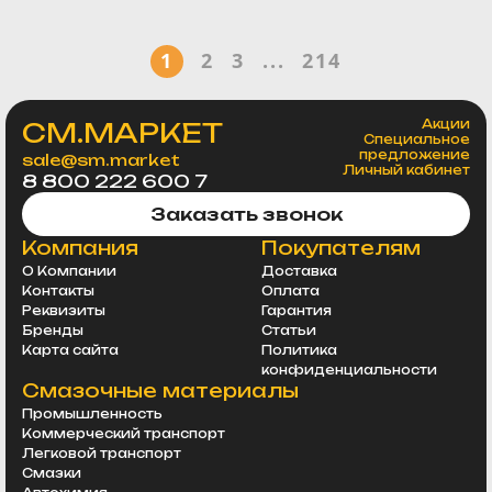
1
2
3
...
214
СМ.МАРКЕТ
Акции
Специальное
предложение
sale@sm.market
Личный кабинет
8 800 222 600 7
Заказать звонок
Компания
Покупателям
О Компании
Доставка
Контакты
Оплата
Реквизиты
Гарантия
Бренды
Статьи
Карта сайта
Политика
конфиденциальности
Смазочные материалы
Промышленность
Коммерческий транспорт
Легковой транспорт
Смазки