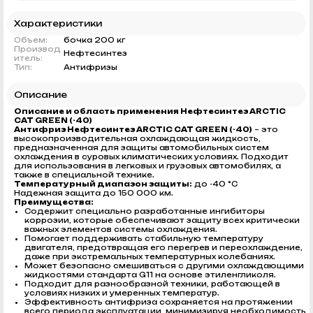
Характеристики
Объем:
бочка 200 кг
Производ
Нефтесинтез
итель:
Тип:
Антифризы
Описание
Описание и область применения Нефтесинтез ARCTIC
CAT GREEN (-40)
Антифриз Нефтесинтез ARCTIC CAT GREEN (-40)
– это
высокопроизводительная охлаждающая жидкость,
предназначенная для защиты автомобильных систем
охлаждения в суровых климатических условиях. Подходит
для использования в легковых и грузовых автомобилях, а
также в специальной технике.
Температурный диапазон защиты:
до -40 °С
Надежная защита до 150 000 км.
Преимущества:
Содержит специально разработанные ингибиторы
коррозии, которые обеспечивают защиту всех критически
важных элементов системы охлаждения.
Помогает поддерживать стабильную температуру
двигателя, предотвращая его перегрев и переохлаждение,
даже при экстремальных температурных колебаниях.
Может безопасно смешиваться с другими охлаждающими
жидкостями стандарта G11 на основе этиленгликоля.
Подходит для разнообразной техники, работающей в
условиях низких и умеренных температур.
Эффективность антифриза сохраняется на протяжении
всего периода эксплуатации, минимизируя необходимость