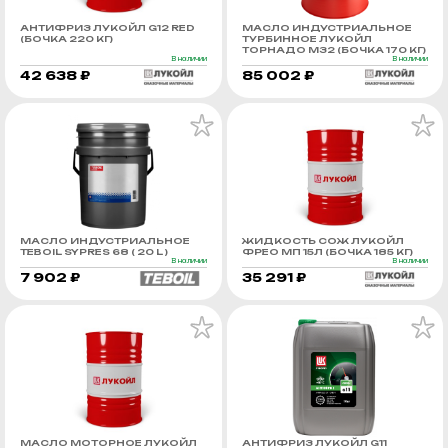
АНТИФРИЗ ЛУКОЙЛ G12 RED
МАСЛО ИНДУСТРИАЛЬНОЕ
(БОЧКА 220 КГ)
ТУРБИННОЕ ЛУКОЙЛ
ТОРНАДО М32 (БОЧКА 170 КГ)
В наличии
В наличии
42 638 ₽
85 002 ₽
МАСЛО ИНДУСТРИАЛЬНОЕ
ЖИДКОСТЬ СОЖ ЛУКОЙЛ
TEBOIL SYPRES 68 ( 20 L )
ФРЕО МП 15Л (БОЧКА 185 КГ)
В наличии
В наличии
7 902 ₽
35 291 ₽
МАСЛО МОТОРНОЕ ЛУКОЙЛ
АНТИФРИЗ ЛУКОЙЛ G11